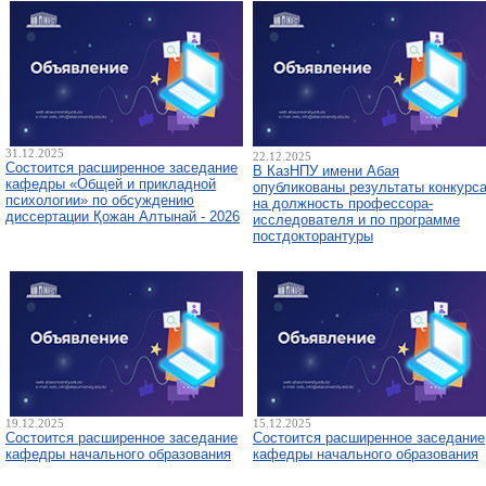
31.12.2025
22.12.2025
Состоится расширенное заседание
В КазНПУ имени Абая
кафедры «Общей и прикладной
опубликованы результаты конкурс
психологии» по обсуждению
на должность профессора-
диссертации Қожан Алтынай - 2026
исследователя и по программе
постдокторантуры
19.12.2025
15.12.2025
Состоится расширенное заседание
Состоится расширенное заседание
кафедры начального образования
кафедры начального образования