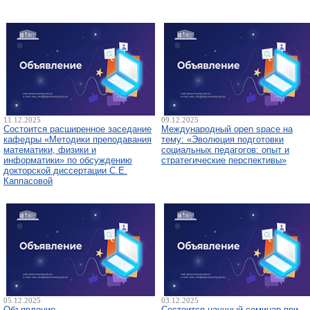
11.12.2025
09.12.2025
Состоится расширенное заседание
Международный open space на
кафедры «Методики преподавания
тему: «Эволюция подготовки
математики, физики и
социальных педагогов: опыт и
информатики» по обсуждению
стратегические перспективы»
докторской диссертации С.Е.
Каппасовой
05.12.2025
03.12.2025
Объявление
Состоится научный семинар при