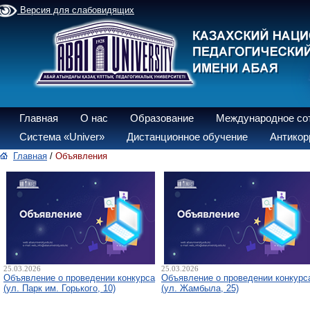
Версия для слабовидящих
Главная
О нас
Образование
Международное со
Система «Univer»
Дистанционное обучение
Антикор
Главная
/
Объявления
25.03.2026
25.03.2026
Объявление о проведении конкурса
Объявление о проведении конкурс
(ул. Парк им. Горького, 10)
(ул. Жамбыла, 25)