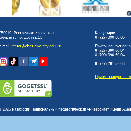
050010, Республика Казахстан
Канцелярия:
г.Алматы, пр. Достык,13
8 (727) 390 60 05
e-mail:
rector@abaiuniversity.edu.kz
Приемная комиссия/
8 (727) 390 60 04
8 (700) 390 60 04
8 (727) 291 57 68
Прием граждан по 
© 2026 Казахский Национальный педагогический университет имени Абая