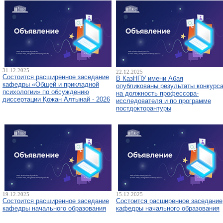
31.12.2025
22.12.2025
Состоится расширенное заседание
В КазНПУ имени Абая
кафедры «Общей и прикладной
опубликованы результаты конкурс
психологии» по обсуждению
на должность профессора-
диссертации Қожан Алтынай - 2026
исследователя и по программе
постдокторантуры
19.12.2025
15.12.2025
Состоится расширенное заседание
Состоится расширенное заседание
кафедры начального образования
кафедры начального образования