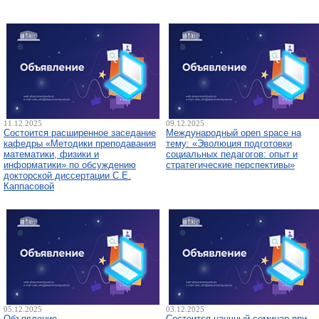
11.12.2025
09.12.2025
Состоится расширенное заседание
Международный open space на
кафедры «Методики преподавания
тему: «Эволюция подготовки
математики, физики и
социальных педагогов: опыт и
информатики» по обсуждению
стратегические перспективы»
докторской диссертации С.Е.
Каппасовой
05.12.2025
03.12.2025
Объявление
Состоится научный семинар при