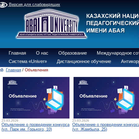
Версия для слабовидящих
Главная
О нас
Образование
Международное со
Система «Univer»
Дистанционное обучение
Антикор
Главная
/
Объявления
25.03.2026
25.03.2026
Объявление о проведении конкурса
Объявление о проведении конкурс
(ул. Парк им. Горького, 10)
(ул. Жамбыла, 25)