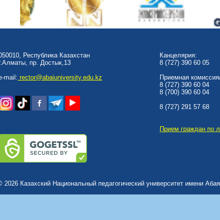
050010, Республика Казахстан
Канцелярия:
г.Алматы, пр. Достык,13
8 (727) 390 60 05
e-mail:
rector@abaiuniversity.edu.kz
Приемная комиссия/
8 (727) 390 60 04
8 (700) 390 60 04
8 (727) 291 57 68
Прием граждан по 
© 2026 Казахский Национальный педагогический университет имени Абая