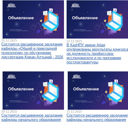
31.12.2025
22.12.2025
Состоится расширенное заседание
В КазНПУ имени Абая
кафедры «Общей и прикладной
опубликованы результаты конкурс
психологии» по обсуждению
на должность профессора-
диссертации Қожан Алтынай - 2026
исследователя и по программе
постдокторантуры
19.12.2025
15.12.2025
Состоится расширенное заседание
Состоится расширенное заседание
кафедры начального образования
кафедры начального образования