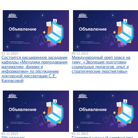
11.12.2025
09.12.2025
Состоится расширенное заседание
Международный open space на
кафедры «Методики преподавания
тему: «Эволюция подготовки
математики, физики и
социальных педагогов: опыт и
информатики» по обсуждению
стратегические перспективы»
докторской диссертации С.Е.
Каппасовой
05.12.2025
03.12.2025
Объявление
Состоится научный семинар при