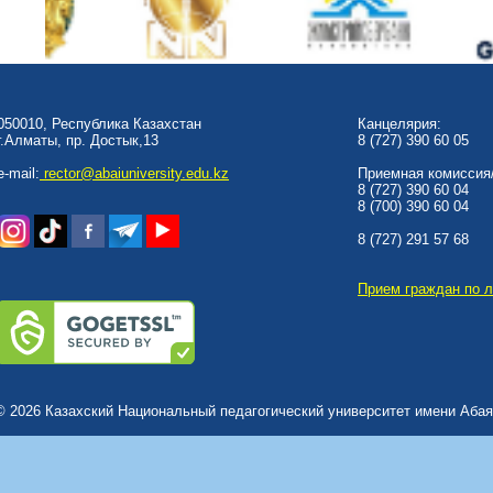
050010, Республика Казахстан
Канцелярия:
г.Алматы, пр. Достык,13
8 (727) 390 60 05
e-mail:
rector@abaiuniversity.edu.kz
Приемная комиссия/
8 (727) 390 60 04
8 (700) 390 60 04
8 (727) 291 57 68
Прием граждан по 
© 2026 Казахский Национальный педагогический университет имени Абая