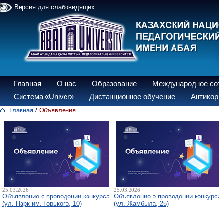
Версия для слабовидящих
Главная
О нас
Образование
Международное со
Система «Univer»
Дистанционное обучение
Антикор
Главная
/
Объявления
25.03.2026
25.03.2026
Объявление о проведении конкурса
Объявление о проведении конкурс
(ул. Парк им. Горького, 10)
(ул. Жамбыла, 25)