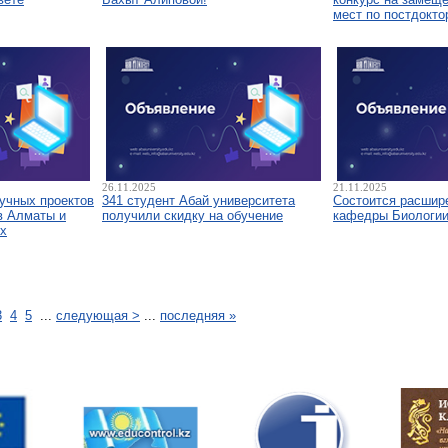
мест по постдокто
26.11.2025
21.11.2025
аучных проектов
341 студент Абай университета
Состоится расшир
в Алматы и
получили скидку на обучение
кафедры Биологи
х
3
4
5
...
следующая >
...
последняя »