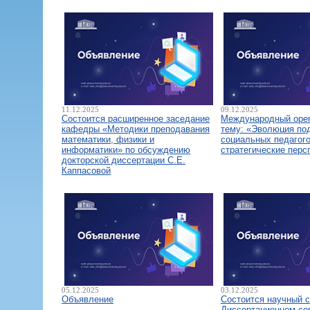
11.12.2025
09.12.2025
Состоится расширенное заседание
Международный open
кафедры «Методики преподавания
тему: «Эволюция по
математики, физики и
социальных педагого
информатики» по обсуждению
стратегические перс
докторской диссертации С.Е.
Каппасовой
05.12.2025
03.12.2025
Объявление
Состоится научный 
Диссертационном со