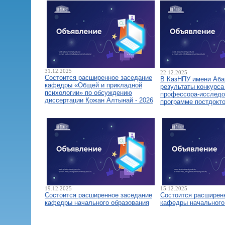
31.12.2025
22.12.2025
Состоится расширенное заседание
В КазНПУ имени Аба
кафедры «Общей и прикладной
результаты конкурса
психологии» по обсуждению
профессора-исследо
диссертации Қожан Алтынай - 2026
программе постдокт
19.12.2025
15.12.2025
Состоится расширенное заседание
Состоится расширен
кафедры начального образования
кафедры начального