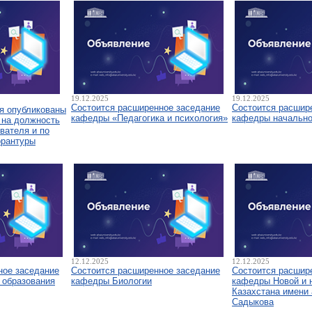
19.12.2025
19.12.2025
Состоится расширенное заседание
Состоится расшир
я опубликованы
кафедры «Педагогика и психология»
кафедры начально
 на должность
вателя и по
орантуры
12.12.2025
12.12.2025
ное заседание
Состоится расширенное заседание
Состоится расшир
 образования
кафедры Биологии
кафедры Новой и 
Казахстана имени 
Садыкова