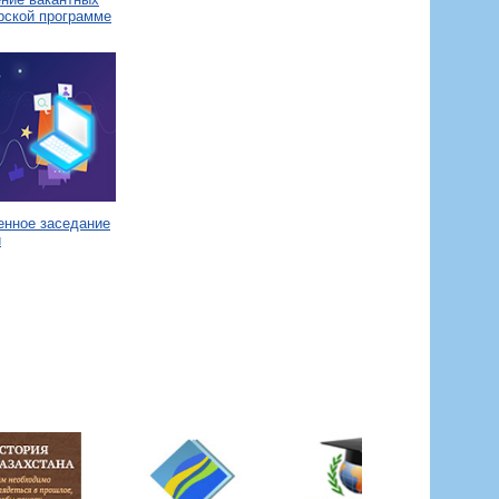
рской программе
енное заседание
и