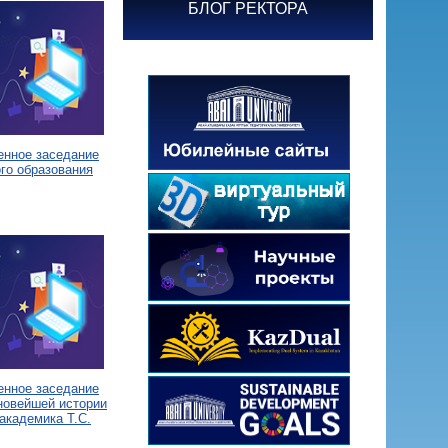
БЛОГ РЕКТОРА
енное заседание
го образования
енное заседание
новейшей истории
академика Т.С.