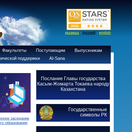
·
·
қазақша
русский
english
Факультеты
Поступающим
Выпускникам
ической поддержки
AI-Sana
Послание Главы государства
Касым-Жомарта Токаева народу
Казахстана
Государственные
символы РК
енное заседание
го образования