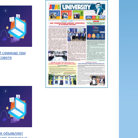
й семинар при
совете
я объявляет
ение вакантных