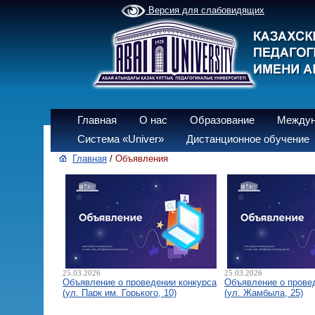
Версия для слабовидящих
Главная
О нас
Образование
Междун
Система «Univer»
Дистанционное обучение
Главная
/
Объявления
25.03.2026
25.03.2026
Объявление о проведении конкурса
Объявление о прове
(ул. Парк им. Горького, 10)
(ул. Жамбыла, 25)