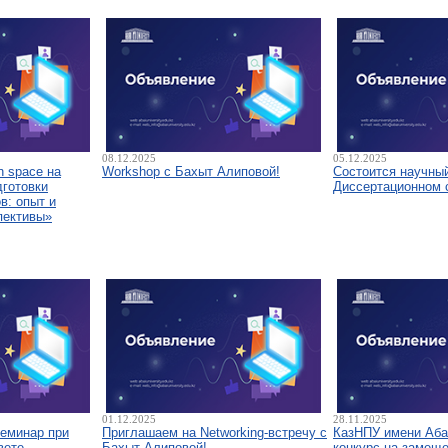
08.12.2025
05.12.2025
 space на
Workshop с Бахыт Алиповой!
Состоится научны
дготовки
Диссертационном 
в: опыт и
пективы»
01.12.2025
28.11.2025
семинар при
Приглашаем на Networking-встречу с
КазНПУ имени Аба
вете
Бахыт Алиповой!
конкурс на замещ