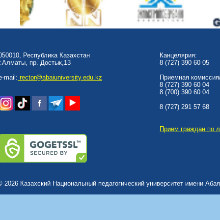
050010, Республика Казахстан
Канцелярия:
г.Алматы, пр. Достык,13
8 (727) 390 60 05
e-mail:
rector@abaiuniversity.edu.kz
Приемная комиссия/
8 (727) 390 60 04
8 (700) 390 60 04
8 (727) 291 57 68
Прием граждан по 
© 2026 Казахский Национальный педагогический университет имени Абая