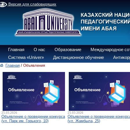
Версия для слабовидящих
Главная
О нас
Образование
Международное со
Система «Univer»
Дистанционное обучение
Антикор
Главная
/
Объявления
25.03.2026
25.03.2026
Объявление о проведении конкурса
Объявление о проведении конкурс
(ул. Парк им. Горького, 10)
(ул. Жамбыла, 25)