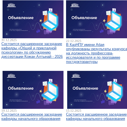
31.12.2025
22.12.2025
Состоится расширенное заседание
В КазНПУ имени Абая
кафедры «Общей и прикладной
опубликованы результаты конкурс
психологии» по обсуждению
на должность профессора-
диссертации Қожан Алтынай - 2026
исследователя и по программе
постдокторантуры
19.12.2025
15.12.2025
Состоится расширенное заседание
Состоится расширенное заседание
кафедры начального образования
кафедры начального образования