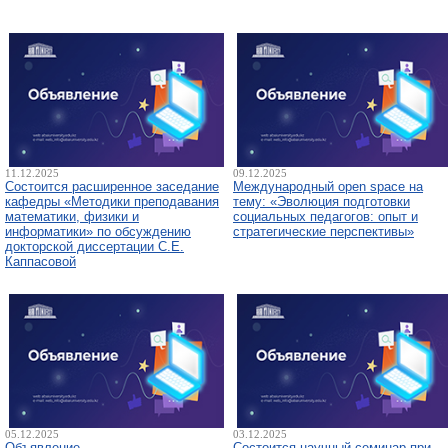
11.12.2025
09.12.2025
Состоится расширенное заседание
Международный open space на
кафедры «Методики преподавания
тему: «Эволюция подготовки
математики, физики и
социальных педагогов: опыт и
информатики» по обсуждению
стратегические перспективы»
докторской диссертации С.Е.
Каппасовой
05.12.2025
03.12.2025
Объявление
Состоится научный семинар при