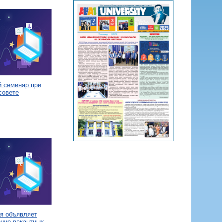
й семинар при
совете
я объявляет
ение вакантных