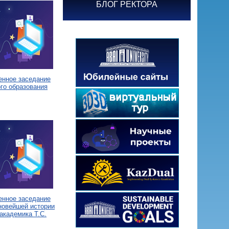
БЛОГ РЕКТОРА
енное заседание
го образования
енное заседание
новейшей истории
академика Т.С.