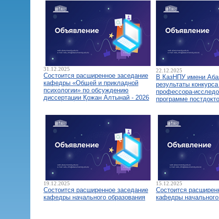
31.12.2025
22.12.2025
Состоится расширенное заседание
В КазНПУ имени Аба
кафедры «Общей и прикладной
результаты конкурса
психологии» по обсуждению
профессора-исследо
диссертации Қожан Алтынай - 2026
программе постдокт
19.12.2025
15.12.2025
Состоится расширенное заседание
Состоится расширен
кафедры начального образования
кафедры начального