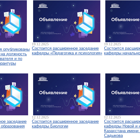
19.12.2025
19.12.2025
Состоится расширенное заседание
Состоится расшир
я опубликованы
кафедры «Педагогика и психология»
кафедры начально
 на должность
вателя и по
орантуры
12.12.2025
12.12.2025
ное заседание
Состоится расширенное заседание
Состоится расшир
 образования
кафедры Биологии
кафедры Новой и 
Казахстана имени 
Садыкова