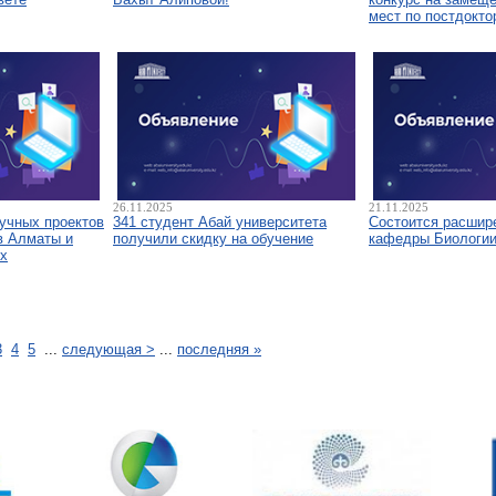
мест по постдокто
26.11.2025
21.11.2025
аучных проектов
341 студент Абай университета
Состоится расшир
в Алматы и
получили скидку на обучение
кафедры Биологи
х
3
4
5
...
следующая >
...
последняя »