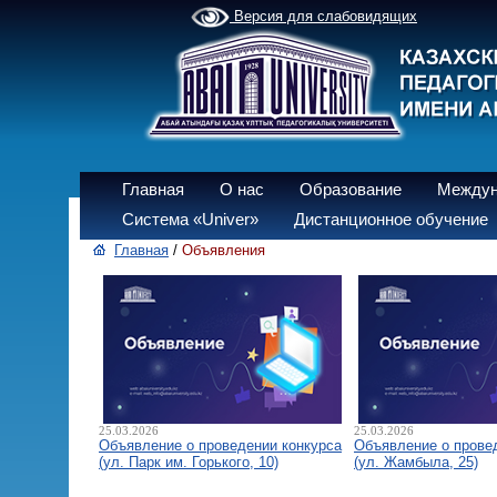
Версия для слабовидящих
Главная
О нас
Образование
Междун
Система «Univer»
Дистанционное обучение
Главная
/
Объявления
25.03.2026
25.03.2026
Объявление о проведении конкурса
Объявление о прове
(ул. Парк им. Горького, 10)
(ул. Жамбыла, 25)