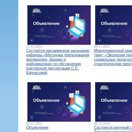
11.12.2025
09.12.2025
Состоится расширенное заседание
Международный open
кафедры «Методики преподавания
тему: «Эволюция по
математики, физики и
социальных педагого
информатики» по обсуждению
стратегические перс
докторской диссертации С.Е.
Каппасовой
05.12.2025
03.12.2025
Объявление
Состоится научный 
Диссертационном со