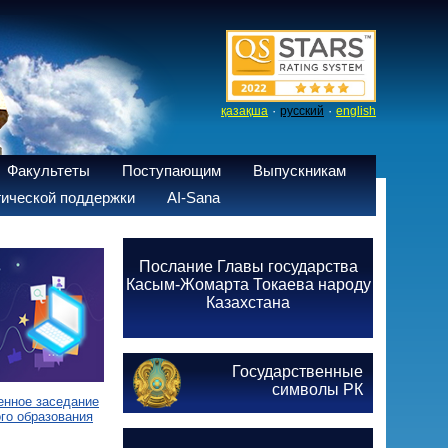
·
·
қазақша
русский
english
Факультеты
Поступающим
Выпускникам
ической поддержки
AI-Sana
Послание Главы государства
Касым-Жомарта Токаева народу
Казахстана
Государственные
символы РК
енное заседание
го образования