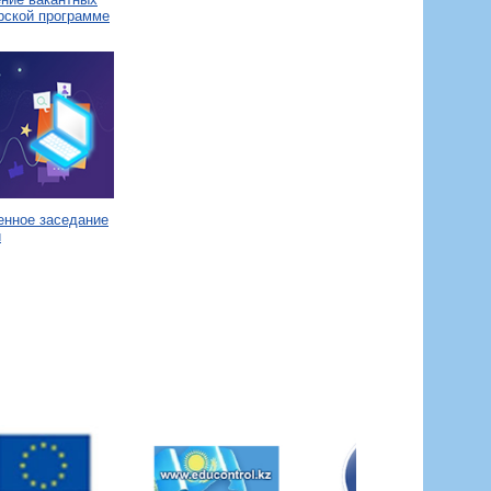
рской программе
енное заседание
и