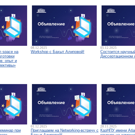
08.12.2025
05.12.2025
 space на
Workshop с Бахыт Алиповой!
Состоится научны
дготовки
Диссертационном 
в: опыт и
пективы»
01.12.2025
28.11.2025
семинар при
Приглашаем на Networking-встречу с
КазНПУ имени Аба
вете
Бахыт Алиповой!
конкурс на замещ