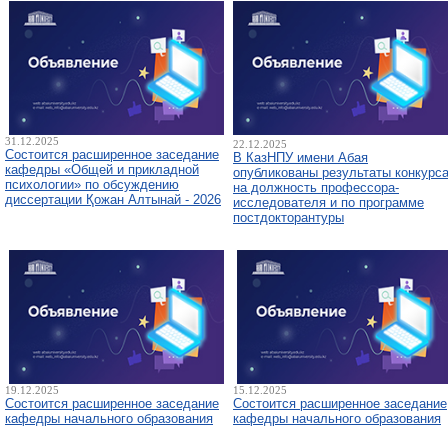
31.12.2025
22.12.2025
Состоится расширенное заседание
В КазНПУ имени Абая
кафедры «Общей и прикладной
опубликованы результаты конкурс
психологии» по обсуждению
на должность профессора-
диссертации Қожан Алтынай - 2026
исследователя и по программе
постдокторантуры
19.12.2025
15.12.2025
Состоится расширенное заседание
Состоится расширенное заседание
кафедры начального образования
кафедры начального образования