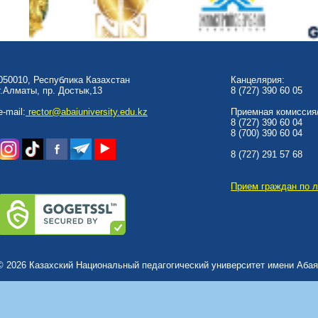
050010, Республика Казахстан
Канцелярия:
г.Алматы, пр. Достык,13
8 (727) 390 60 05
e-mail:
rector@abaiuniversity.edu.kz
Приемная комиссия/
8 (727) 390 60 04
8 (700) 390 60 04
8 (727) 291 57 68
Прием граждан по 
© 2026 Казахский Национальный педагогический университет имени Абая