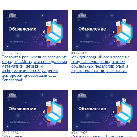
11.12.2025
09.12.2025
Состоится расширенное заседание
Международный open space на
кафедры «Методики преподавания
тему: «Эволюция подготовки
математики, физики и
социальных педагогов: опыт и
информатики» по обсуждению
стратегические перспективы»
докторской диссертации С.Е.
Каппасовой
05.12.2025
03.12.2025
Объявление
Состоится научный семинар при