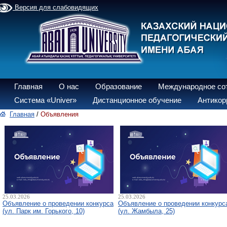
Версия для слабовидящих
Главная
О нас
Образование
Международное со
Система «Univer»
Дистанционное обучение
Антикор
Главная
/
Объявления
25.03.2026
25.03.2026
Объявление о проведении конкурса
Объявление о проведении конкурс
(ул. Парк им. Горького, 10)
(ул. Жамбыла, 25)