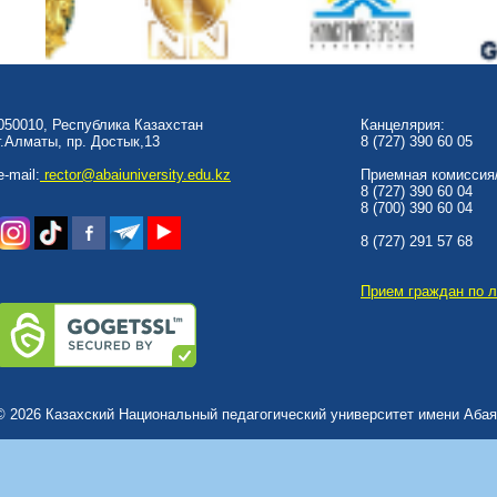
050010, Республика Казахстан
Канцелярия:
г.Алматы, пр. Достык,13
8 (727) 390 60 05
e-mail:
rector@abaiuniversity.edu.kz
Приемная комиссия/
8 (727) 390 60 04
8 (700) 390 60 04
8 (727) 291 57 68
Прием граждан по 
© 2026 Казахский Национальный педагогический университет имени Абая