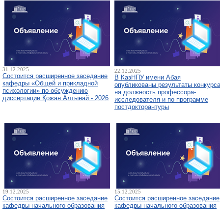
31.12.2025
22.12.2025
Состоится расширенное заседание
В КазНПУ имени Абая
кафедры «Общей и прикладной
опубликованы результаты конкурс
психологии» по обсуждению
на должность профессора-
диссертации Қожан Алтынай - 2026
исследователя и по программе
постдокторантуры
19.12.2025
15.12.2025
Состоится расширенное заседание
Состоится расширенное заседание
кафедры начального образования
кафедры начального образования