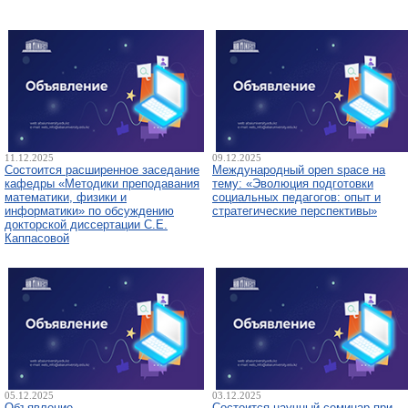
11.12.2025
09.12.2025
Состоится расширенное заседание
Международный open space на
кафедры «Методики преподавания
тему: «Эволюция подготовки
математики, физики и
социальных педагогов: опыт и
информатики» по обсуждению
стратегические перспективы»
докторской диссертации С.Е.
Каппасовой
05.12.2025
03.12.2025
Объявление
Состоится научный семинар при