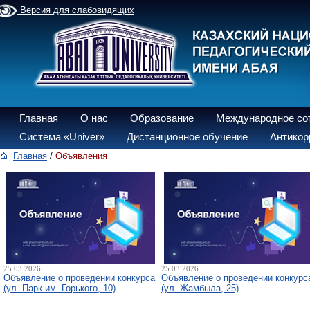
Версия для слабовидящих
Главная
О нас
Образование
Международное со
Система «Univer»
Дистанционное обучение
Антикор
Главная
/
Объявления
25.03.2026
25.03.2026
Объявление о проведении конкурса
Объявление о проведении конкурс
(ул. Парк им. Горького, 10)
(ул. Жамбыла, 25)