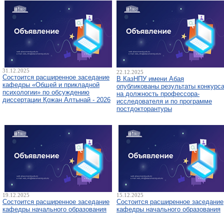
31.12.2025
22.12.2025
Состоится расширенное заседание
В КазНПУ имени Абая
кафедры «Общей и прикладной
опубликованы результаты конкурс
психологии» по обсуждению
на должность профессора-
диссертации Қожан Алтынай - 2026
исследователя и по программе
постдокторантуры
19.12.2025
15.12.2025
Состоится расширенное заседание
Состоится расширенное заседание
кафедры начального образования
кафедры начального образования