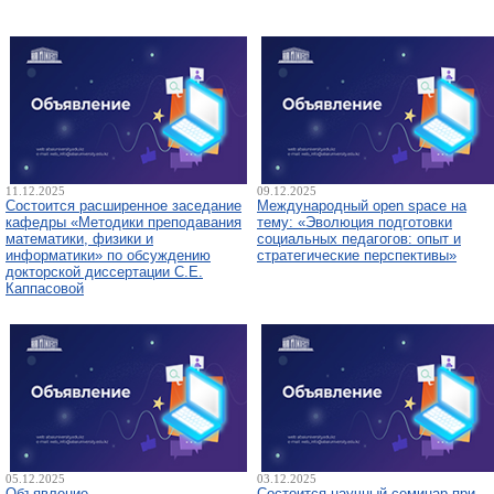
11.12.2025
09.12.2025
Состоится расширенное заседание
Международный open space на
кафедры «Методики преподавания
тему: «Эволюция подготовки
математики, физики и
социальных педагогов: опыт и
информатики» по обсуждению
стратегические перспективы»
докторской диссертации С.Е.
Каппасовой
05.12.2025
03.12.2025
Объявление
Состоится научный семинар при