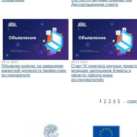
Диссертационном совете
28.11.2025
28.11.2025
Объявлен конкурс на замещение
Старт IV конкурса научных проект
вакантной должности профессора-
младших школьников Алматы и
исследователя
области «Школа юных
исследователей»
1
2
3
4
5
...
след