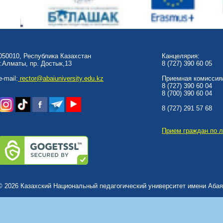
050010, Республика Казахстан
Канцелярия:
г.Алматы, пр. Достык,13
8 (727) 390 60 05
e-mail:
rector@abaiuniversity.edu.kz
Приемная комиссия/
8 (727) 390 60 04
8 (700) 390 60 04
8 (727) 291 57 68
Прием граждан по 
© 2026 Казахский Национальный педагогический университет имени Абая