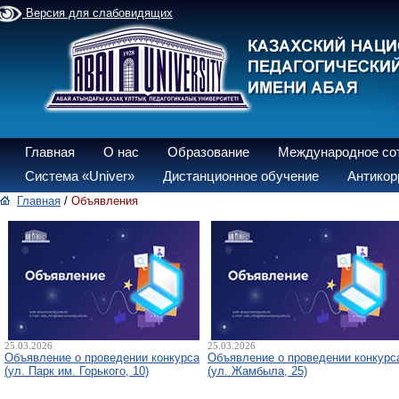
Версия для слабовидящих
Главная
О нас
Образование
Международное со
Система «Univer»
Дистанционное обучение
Антикор
Главная
/
Объявления
25.03.2026
25.03.2026
Объявление о проведении конкурса
Объявление о проведении конкурс
(ул. Парк им. Горького, 10)
(ул. Жамбыла, 25)