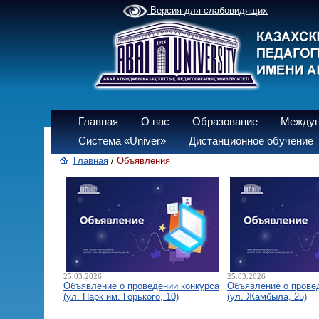
Версия для слабовидящих
Главная
О нас
Образование
Междун
Система «Univer»
Дистанционное обучение
Главная
/
Объявления
25.03.2026
25.03.2026
Объявление о проведении конкурса
Объявление о прове
(ул. Парк им. Горького, 10)
(ул. Жамбыла, 25)