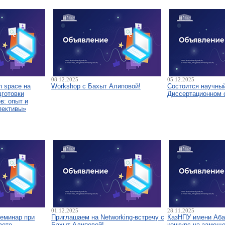
08.12.2025
05.12.2025
 space на
Workshop с Бахыт Алиповой!
Состоится научны
дготовки
Диссертационном 
в: опыт и
пективы»
01.12.2025
28.11.2025
семинар при
Приглашаем на Networking-встречу с
КазНПУ имени Аба
вете
Бахыт Алиповой!
конкурс на замещ