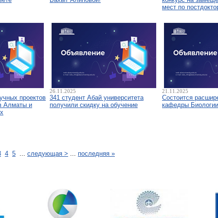
мест по постдокто
26.11.2025
21.11.2025
аучных проектов
341 студент Абай университета
Состоится расшир
в Алматы и
получили скидку на обучение
кафедры Биологи
х
3
4
5
...
следующая >
...
последняя »