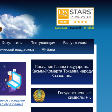
·
·
қазақша
русский
english
Факультеты
Поступающим
Выпускникам
ической поддержки
AI-Sana
Послание Главы государства
Касым-Жомарта Токаева народу
Казахстана
Государственные
символы РК
енное заседание
го образования