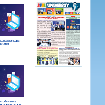
й семинар при
совете
я объявляет
ение вакантных