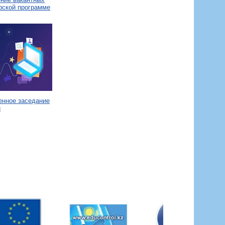
рской программе
енное заседание
и