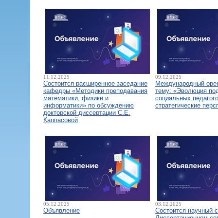
11.12.2025
09.12.2025
Состоится расширенное заседание
Международный open
кафедры «Методики преподавания
тему: «Эволюция по
математики, физики и
социальных педагого
информатики» по обсуждению
стратегические перс
докторской диссертации С.Е.
Каппасовой
05.12.2025
03.12.2025
Объявление
Состоится научный 
Диссертационном со