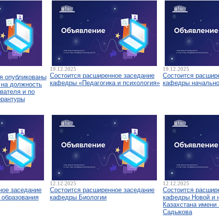
19.12.2025
19.12.2025
Состоится расширенное заседание
Состоится расшир
я опубликованы
кафедры «Педагогика и психология»
кафедры начально
 на должность
вателя и по
орантуры
12.12.2025
12.12.2025
ное заседание
Состоится расширенное заседание
Состоится расшир
 образования
кафедры Биологии
кафедры Новой и 
Казахстана имени 
Садыкова