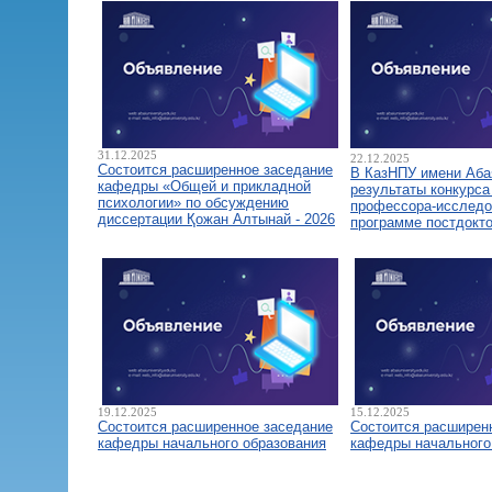
31.12.2025
22.12.2025
Состоится расширенное заседание
В КазНПУ имени Аба
кафедры «Общей и прикладной
результаты конкурса
психологии» по обсуждению
профессора-исследо
диссертации Қожан Алтынай - 2026
программе постдокт
19.12.2025
15.12.2025
Состоится расширенное заседание
Состоится расширен
кафедры начального образования
кафедры начального