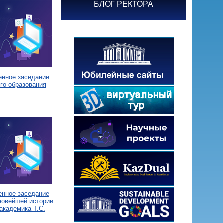
БЛОГ РЕКТОРА
енное заседание
го образования
енное заседание
новейшей истории
академика Т.С.