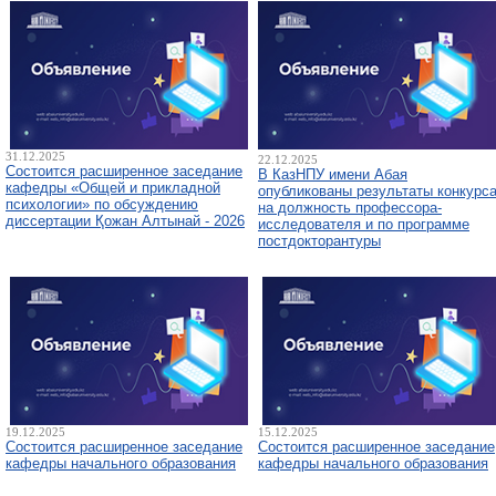
31.12.2025
22.12.2025
Состоится расширенное заседание
В КазНПУ имени Абая
кафедры «Общей и прикладной
опубликованы результаты конкурс
психологии» по обсуждению
на должность профессора-
диссертации Қожан Алтынай - 2026
исследователя и по программе
постдокторантуры
19.12.2025
15.12.2025
Состоится расширенное заседание
Состоится расширенное заседание
кафедры начального образования
кафедры начального образования