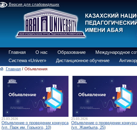
Версия для слабовидящих
Главная
О нас
Образование
Международное со
Система «Univer»
Дистанционное обучение
Антикор
Главная
/
Объявления
25.03.2026
25.03.2026
Объявление о проведении конкурса
Объявление о проведении конкурс
(ул. Парк им. Горького, 10)
(ул. Жамбыла, 25)