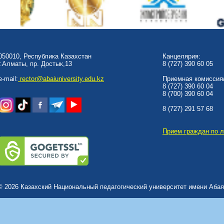
050010, Республика Казахстан
Канцелярия:
г.Алматы, пр. Достык,13
8 (727) 390 60 05
e-mail:
rector@abaiuniversity.edu.kz
Приемная комиссия/
8 (727) 390 60 04
8 (700) 390 60 04
8 (727) 291 57 68
Прием граждан по 
© 2026 Казахский Национальный педагогический университет имени Абая