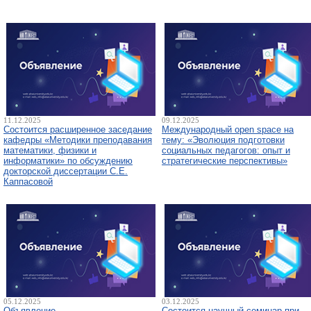
11.12.2025
09.12.2025
Состоится расширенное заседание
Международный open space на
кафедры «Методики преподавания
тему: «Эволюция подготовки
математики, физики и
социальных педагогов: опыт и
информатики» по обсуждению
стратегические перспективы»
докторской диссертации С.Е.
Каппасовой
05.12.2025
03.12.2025
Объявление
Состоится научный семинар при