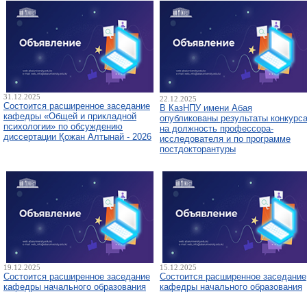
31.12.2025
22.12.2025
Состоится расширенное заседание
В КазНПУ имени Абая
кафедры «Общей и прикладной
опубликованы результаты конкурс
психологии» по обсуждению
на должность профессора-
диссертации Қожан Алтынай - 2026
исследователя и по программе
постдокторантуры
19.12.2025
15.12.2025
Состоится расширенное заседание
Состоится расширенное заседание
кафедры начального образования
кафедры начального образования