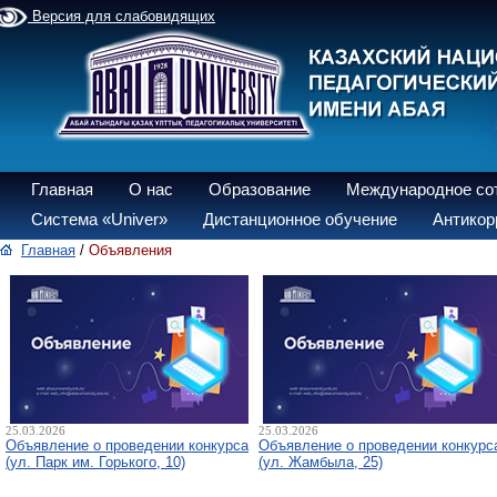
Версия для слабовидящих
Главная
О нас
Образование
Международное со
Система «Univer»
Дистанционное обучение
Антикор
Главная
/
Объявления
25.03.2026
25.03.2026
Объявление о проведении конкурса
Объявление о проведении конкурс
(ул. Парк им. Горького, 10)
(ул. Жамбыла, 25)