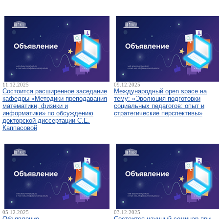
11.12.2025
09.12.2025
Состоится расширенное заседание
Международный open space на
кафедры «Методики преподавания
тему: «Эволюция подготовки
математики, физики и
социальных педагогов: опыт и
информатики» по обсуждению
стратегические перспективы»
докторской диссертации С.Е.
Каппасовой
05.12.2025
03.12.2025
Объявление
Состоится научный семинар при