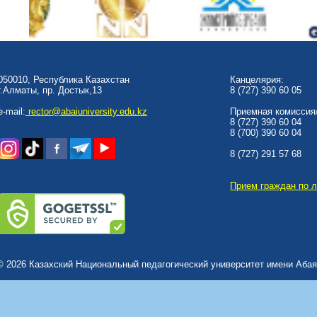
050010, Республика Казахстан
Канцелярия:
г.Алматы, пр. Достык,13
8 (727) 390 60 05
e-mail:
rector@abaiuniversity.edu.kz
Приемная комиссия/
8 (727) 390 60 04
8 (700) 390 60 04
8 (727) 291 57 68
Прием граждан по 
© 2026 Казахский Национальный педагогический университет имени Абая