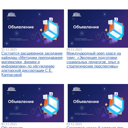
11.12.2025
09.12.2025
Состоится расширенное заседание
Международный open space на
кафедры «Методики преподавания
тему: «Эволюция подготовки
математики, физики и
социальных педагогов: опыт и
информатики» по обсуждению
стратегические перспективы»
докторской диссертации С.Е.
Каппасовой
05.12.2025
03.12.2025
Объявление
Состоится научный семинар при