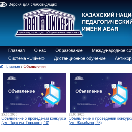
Версия для слабовидящих
Главная
О нас
Образование
Международное со
Система «Univer»
Дистанционное обучение
Антикор
Главная
/
Объявления
25.03.2026
25.03.2026
Объявление о проведении конкурса
Объявление о проведении конкурс
(ул. Парк им. Горького, 10)
(ул. Жамбыла, 25)