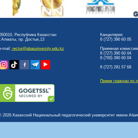
050010, Республика Казахстан
Канцелярия:
г.Алматы, пр. Достык,13
8 (727) 390 60 05
e-mail:
rector@abaiuniversity.edu.kz
Приемная комиссия/
8 (727) 390 60 04
8 (700) 390 60 04
8 (727) 291 57 68
Прием граждан по 
© 2026 Казахский Национальный педагогический университет имени Абая