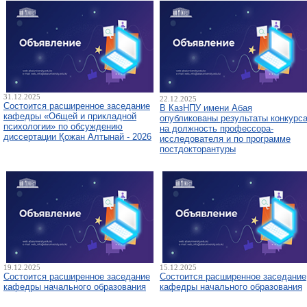
31.12.2025
22.12.2025
Состоится расширенное заседание
В КазНПУ имени Абая
кафедры «Общей и прикладной
опубликованы результаты конкурс
психологии» по обсуждению
на должность профессора-
диссертации Қожан Алтынай - 2026
исследователя и по программе
постдокторантуры
19.12.2025
15.12.2025
Состоится расширенное заседание
Состоится расширенное заседание
кафедры начального образования
кафедры начального образования