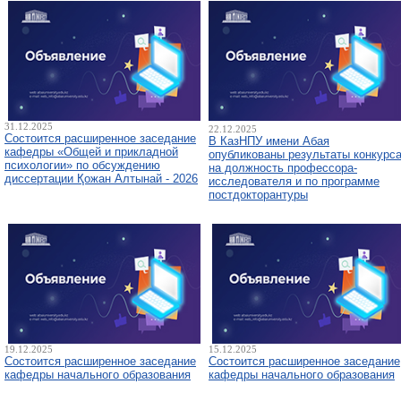
31.12.2025
22.12.2025
Состоится расширенное заседание
В КазНПУ имени Абая
кафедры «Общей и прикладной
опубликованы результаты конкурс
психологии» по обсуждению
на должность профессора-
диссертации Қожан Алтынай - 2026
исследователя и по программе
постдокторантуры
19.12.2025
15.12.2025
Состоится расширенное заседание
Состоится расширенное заседание
кафедры начального образования
кафедры начального образования