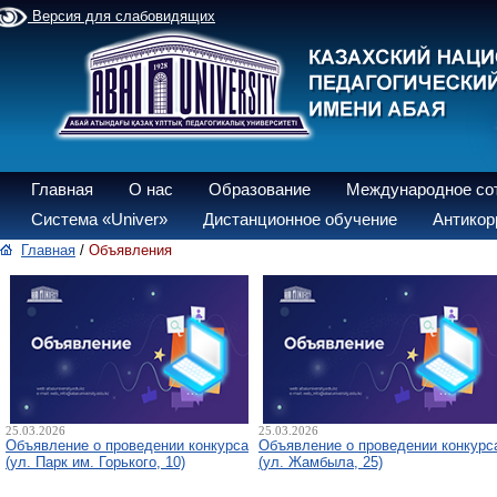
Версия для слабовидящих
Главная
О нас
Образование
Международное со
Система «Univer»
Дистанционное обучение
Антикор
Главная
/
Объявления
25.03.2026
25.03.2026
Объявление о проведении конкурса
Объявление о проведении конкурс
(ул. Парк им. Горького, 10)
(ул. Жамбыла, 25)