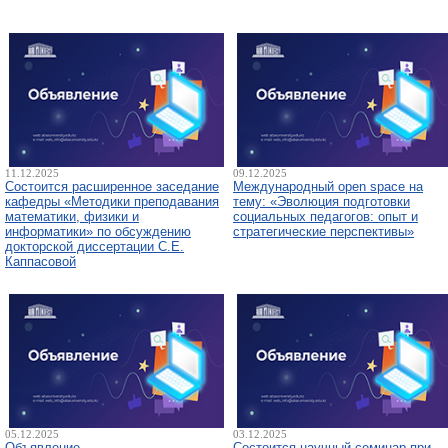
11.12.2025
09.12.2025
Состоится расширенное заседание
Международный open space на
кафедры «Методики преподавания
тему: «Эволюция подготовки
математики, физики и
социальных педагогов: опыт и
информатики» по обсуждению
стратегические перспективы»
докторской диссертации С.Е.
Каппасовой
05.12.2025
03.12.2025
Объявление
Состоится научный семинар при