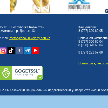
050010, Республика Казахстан
Канцелярия:
г.Алматы, пр. Достык,13
8 (727) 390 60 05
e-mail:
rector@abaiuniversity.edu.kz
Приемная комиссия/
8 (727) 390 60 04
8 (700) 390 60 04
8 (727) 291 57 68
Прием граждан по 
© 2026 Казахский Национальный педагогический университет имени Абая