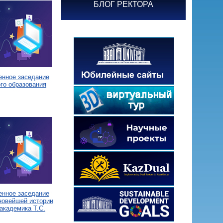
БЛОГ РЕКТОРА
енное заседание
го образования
енное заседание
новейшей истории
академика Т.С.