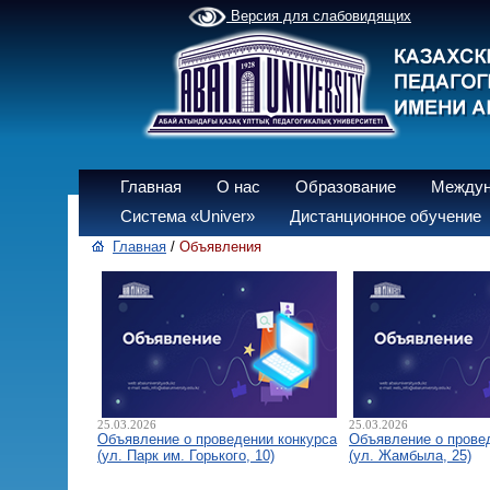
Версия для слабовидящих
Главная
О нас
Образование
Междун
Система «Univer»
Дистанционное обучение
Главная
/
Объявления
25.03.2026
25.03.2026
Объявление о проведении конкурса
Объявление о прове
(ул. Парк им. Горького, 10)
(ул. Жамбыла, 25)