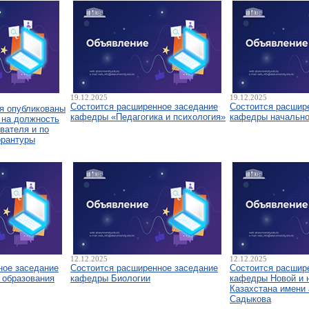
19.12.2025
19.12.2025
Состоится расширенное заседание
Состоится расшир
я опубликованы
кафедры «Педагогика и психология»
кафедры начально
 на должность
вателя и по
орантуры
12.12.2025
12.12.2025
ное заседание
Состоится расширенное заседание
Состоится расшир
 образования
кафедры Биологии
кафедры Новой и 
Казахстана имени 
Садыкова