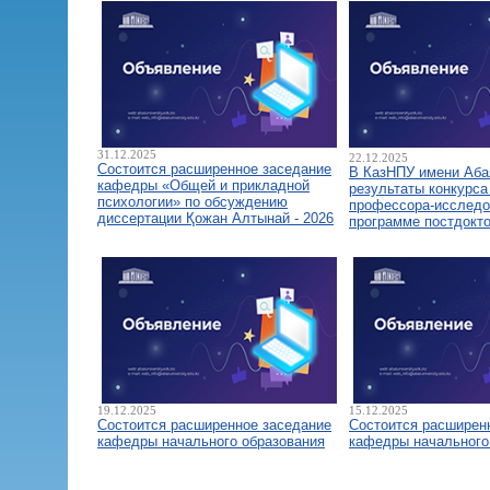
31.12.2025
22.12.2025
Состоится расширенное заседание
В КазНПУ имени Аба
кафедры «Общей и прикладной
результаты конкурса
психологии» по обсуждению
профессора-исследо
диссертации Қожан Алтынай - 2026
программе постдокт
19.12.2025
15.12.2025
Состоится расширенное заседание
Состоится расширен
кафедры начального образования
кафедры начального