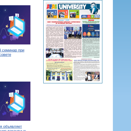
й семинар при
совете
я объявляет
ение вакантных