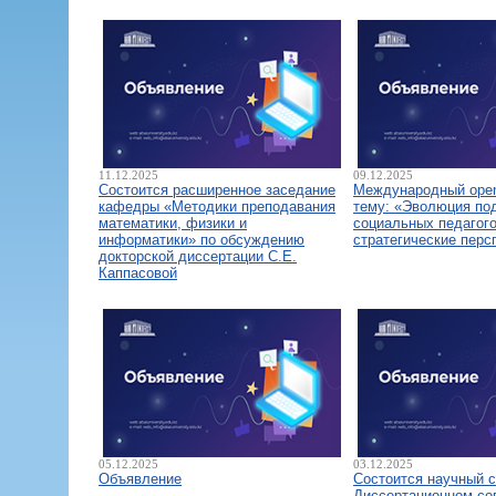
11.12.2025
09.12.2025
Состоится расширенное заседание
Международный open
кафедры «Методики преподавания
тему: «Эволюция по
математики, физики и
социальных педагого
информатики» по обсуждению
стратегические перс
докторской диссертации С.Е.
Каппасовой
05.12.2025
03.12.2025
Объявление
Состоится научный 
Диссертационном со