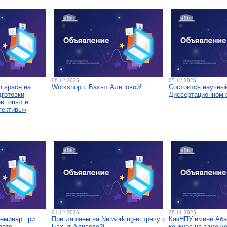
08.12.2025
05.12.2025
 space на
Workshop с Бахыт Алиповой!
Состоится научны
дготовки
Диссертационном 
в: опыт и
пективы»
01.12.2025
28.11.2025
семинар при
Приглашаем на Networking-встречу с
КазНПУ имени Аба
вете
Бахыт Алиповой!
конкурс на замещ