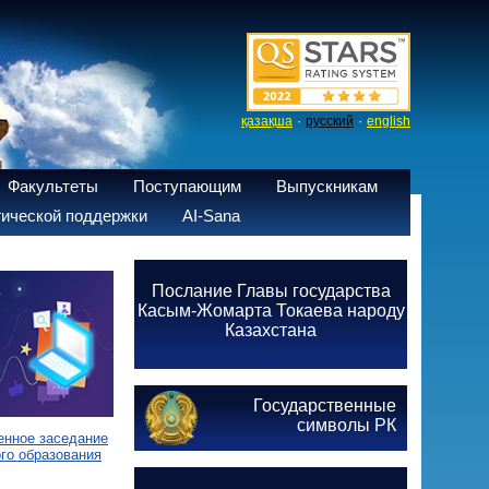
·
·
қазақша
русский
english
Факультеты
Поступающим
Выпускникам
ической поддержки
AI-Sana
Послание Главы государства
Касым-Жомарта Токаева народу
Казахстана
Государственные
символы РК
енное заседание
го образования