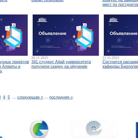
мест по постдокто
26.11.2025
21.11.2025
аучных проектов
341 студент Абай университета
Состоится расшир
в Алматы и
получили скидку на обучение
кафедры Биологи
х
3
4
5
...
следующая >
...
последняя »