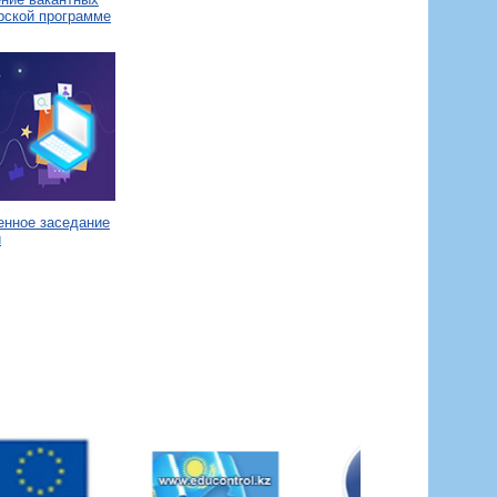
рской программе
енное заседание
и