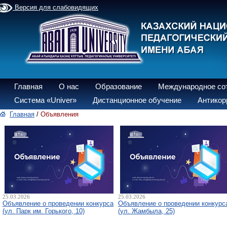
Версия для слабовидящих
Главная
О нас
Образование
Международное со
Система «Univer»
Дистанционное обучение
Антикор
Главная
/
Объявления
25.03.2026
25.03.2026
Объявление о проведении конкурса
Объявление о проведении конкурс
(ул. Парк им. Горького, 10)
(ул. Жамбыла, 25)