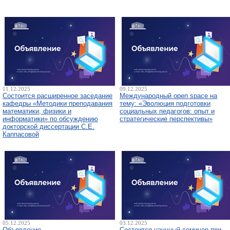
11.12.2025
09.12.2025
Состоится расширенное заседание
Международный open space на
кафедры «Методики преподавания
тему: «Эволюция подготовки
математики, физики и
социальных педагогов: опыт и
информатики» по обсуждению
стратегические перспективы»
докторской диссертации С.Е.
Каппасовой
05.12.2025
03.12.2025
Объявление
Состоится научный семинар при