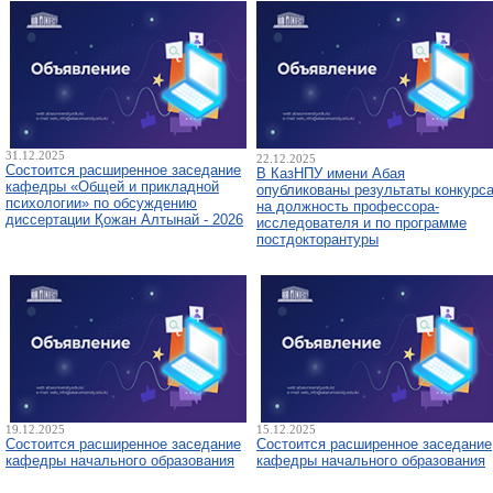
31.12.2025
22.12.2025
Состоится расширенное заседание
В КазНПУ имени Абая
кафедры «Общей и прикладной
опубликованы результаты конкурс
психологии» по обсуждению
на должность профессора-
диссертации Қожан Алтынай - 2026
исследователя и по программе
постдокторантуры
19.12.2025
15.12.2025
Состоится расширенное заседание
Состоится расширенное заседание
кафедры начального образования
кафедры начального образования