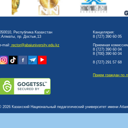
050010, Республика Казахстан
Канцелярия:
г.Алматы, пр. Достык,13
8 (727) 390 60 05
e-mail:
rector@abaiuniversity.edu.kz
Приемная комиссия/
8 (727) 390 60 04
8 (700) 390 60 04
8 (727) 291 57 68
Прием граждан по 
© 2026 Казахский Национальный педагогический университет имени Абая