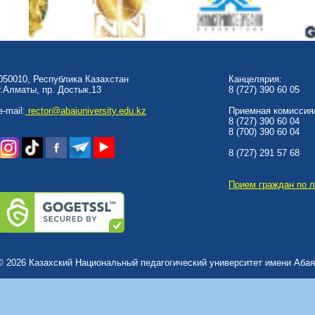
050010, Республика Казахстан
Канцелярия:
г.Алматы, пр. Достык,13
8 (727) 390 60 05
e-mail:
rector@abaiuniversity.edu.kz
Приемная комиссия/
8 (727) 390 60 04
8 (700) 390 60 04
8 (727) 291 57 68
Прием граждан по 
© 2026 Казахский Национальный педагогический университет имени Абая