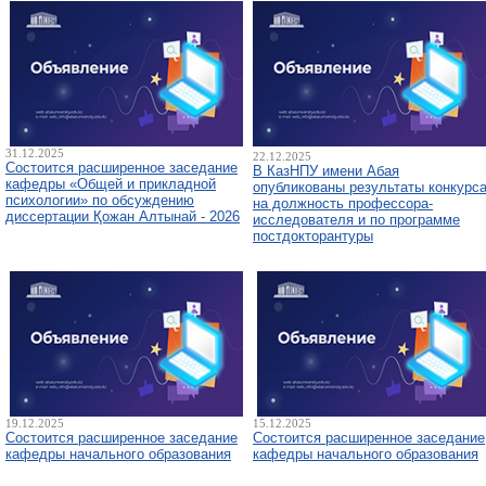
31.12.2025
22.12.2025
Состоится расширенное заседание
В КазНПУ имени Абая
кафедры «Общей и прикладной
опубликованы результаты конкурс
психологии» по обсуждению
на должность профессора-
диссертации Қожан Алтынай - 2026
исследователя и по программе
постдокторантуры
19.12.2025
15.12.2025
Состоится расширенное заседание
Состоится расширенное заседание
кафедры начального образования
кафедры начального образования