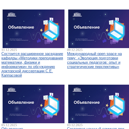
11.12.2025
09.12.2025
Состоится расширенное заседание
Международный open space на
кафедры «Методики преподавания
тему: «Эволюция подготовки
математики, физики и
социальных педагогов: опыт и
информатики» по обсуждению
стратегические перспективы»
докторской диссертации С.Е.
Каппасовой
05.12.2025
03.12.2025
Объявление
Состоится научный семинар при