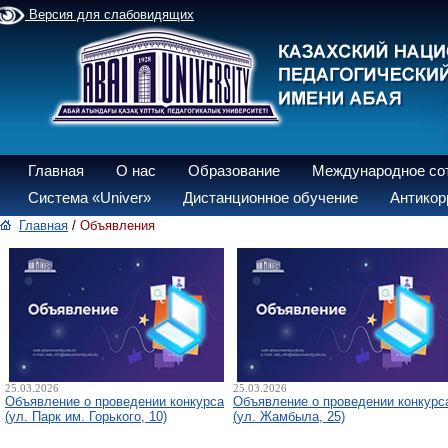
Версия для слабовидящих
Главная
О нас
Образование
Международное со
Система «Univer»
Дистанционное обучение
Антикор
Главная
/
Объявления
25.03.2026
25.03.2026
Объявление о проведении конкурса
Объявление о проведении конкурс
(ул. Парк им. Горького, 10)
(ул. Жамбыла, 25)