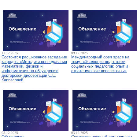
11.12.2025
09.12.2025
Состоится расширенное заседание
Международный open space на
кафедры «Методики преподавания
тему: «Эволюция подготовки
математики, физики и
социальных педагогов: опыт и
информатики» по обсуждению
стратегические перспективы»
докторской диссертации С.Е.
Каппасовой
05.12.2025
03.12.2025
Объявление
Состоится научный семинар при