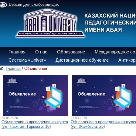
Версия для слабовидящих
Главная
О нас
Образование
Международное со
Система «Univer»
Дистанционное обучение
Антикор
Главная
/
Объявления
25.03.2026
25.03.2026
Объявление о проведении конкурса
Объявление о проведении конкурс
(ул. Парк им. Горького, 10)
(ул. Жамбыла, 25)