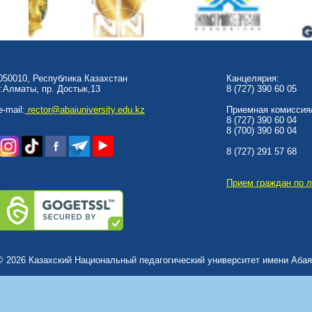
050010, Республика Казахстан
Канцелярия:
г.Алматы, пр. Достык,13
8 (727) 390 60 05
e-mail:
rector@abaiuniversity.edu.kz
Приемная комиссия/
8 (727) 390 60 04
8 (700) 390 60 04
8 (727) 291 57 68
Прием граждан по 
© 2026 Казахский Национальный педагогический университет имени Абая