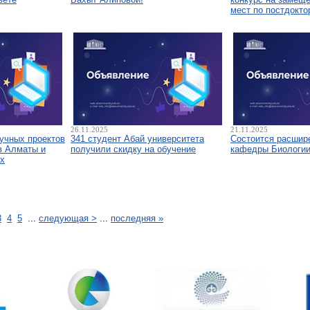
мест по постдокто
26.11.2025
21.11.2025
аучных проектов
341 студент Абай университета
Состоится расшир
в Алматы и
получили скидку на обучение
кафедры Биологи
х
3
4
5
...
следующая >
...
последняя »