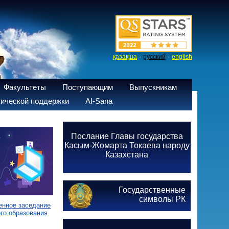
·
·
қазақша
русский
english
Факультеты
Поступающим
Выпускникам
ической поддержки
AI-Sana
Послание Главы государства
Касым-Жомарта Токаева народу
Казахстана
Государственные
символы РК
енное заседание
го образования