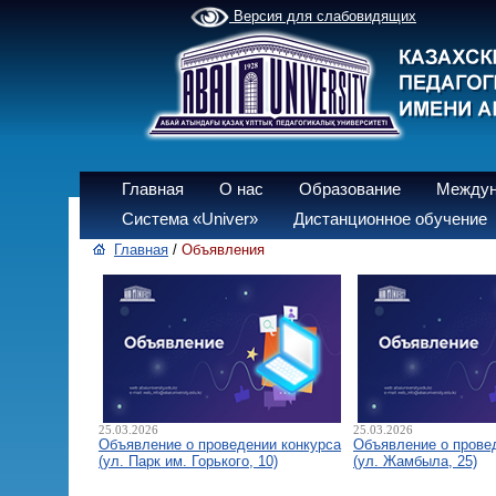
Версия для слабовидящих
Главная
О нас
Образование
Междун
Система «Univer»
Дистанционное обучение
Главная
/
Объявления
25.03.2026
25.03.2026
Объявление о проведении конкурса
Объявление о прове
(ул. Парк им. Горького, 10)
(ул. Жамбыла, 25)