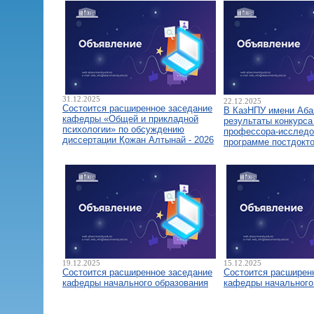
31.12.2025
22.12.2025
Состоится расширенное заседание
В КазНПУ имени Аба
кафедры «Общей и прикладной
результаты конкурса
психологии» по обсуждению
профессора-исследо
диссертации Қожан Алтынай - 2026
программе постдокт
19.12.2025
15.12.2025
Состоится расширенное заседание
Состоится расширен
кафедры начального образования
кафедры начального