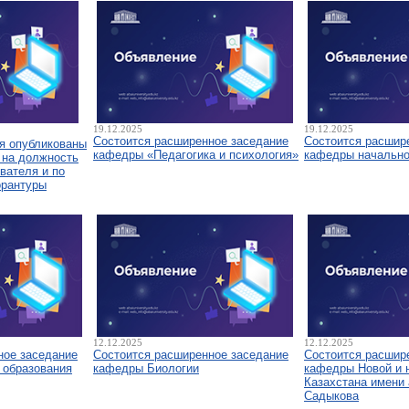
19.12.2025
19.12.2025
Состоится расширенное заседание
Состоится расшир
я опубликованы
кафедры «Педагогика и психология»
кафедры начально
 на должность
вателя и по
орантуры
12.12.2025
12.12.2025
ное заседание
Состоится расширенное заседание
Состоится расшир
 образования
кафедры Биологии
кафедры Новой и 
Казахстана имени 
Садыкова