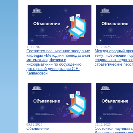
11.12.2025
09.12.2025
Состоится расширенное заседание
Международный open
кафедры «Методики преподавания
тему: «Эволюция по
математики, физики и
социальных педагого
информатики» по обсуждению
стратегические перс
докторской диссертации С.Е.
Каппасовой
05.12.2025
03.12.2025
Объявление
Состоится научный 
Диссертационном со