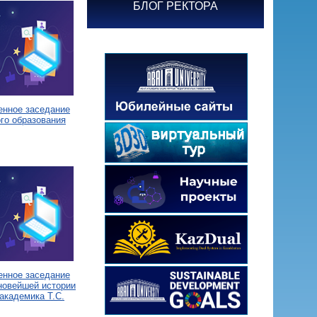
БЛОГ РЕКТОРА
енное заседание
го образования
енное заседание
новейшей истории
академика Т.С.