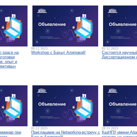
08.12.2025
05.12.2025
 space на
Workshop с Бахыт Алиповой!
Состоится научны
дготовки
Диссертационном 
в: опыт и
пективы»
01.12.2025
28.11.2025
семинар при
Приглашаем на Networking-встречу с
КазНПУ имени Аба
вете
Бахыт Алиповой!
конкурс на замещ