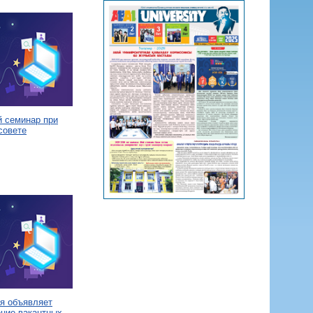
й семинар при
совете
я объявляет
ение вакантных