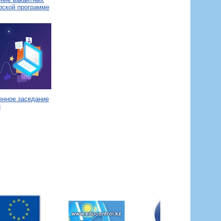
рской программе
енное заседание
и