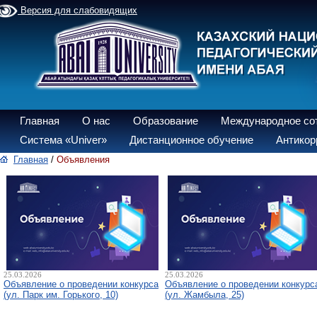
Версия для слабовидящих
Главная
О нас
Образование
Международное со
Система «Univer»
Дистанционное обучение
Антикор
Главная
/
Объявления
25.03.2026
25.03.2026
Объявление о проведении конкурса
Объявление о проведении конкурс
(ул. Парк им. Горького, 10)
(ул. Жамбыла, 25)