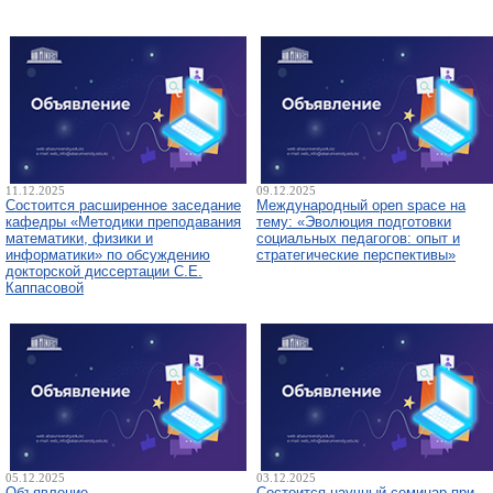
11.12.2025
09.12.2025
Состоится расширенное заседание
Международный open space на
кафедры «Методики преподавания
тему: «Эволюция подготовки
математики, физики и
социальных педагогов: опыт и
информатики» по обсуждению
стратегические перспективы»
докторской диссертации С.Е.
Каппасовой
05.12.2025
03.12.2025
Объявление
Состоится научный семинар при