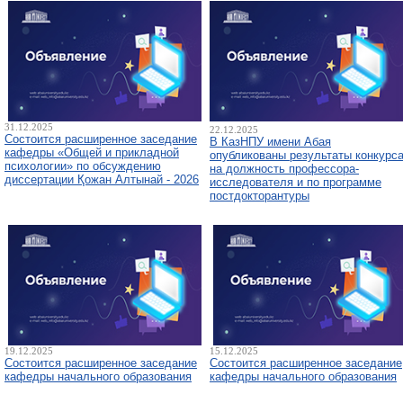
31.12.2025
22.12.2025
Состоится расширенное заседание
В КазНПУ имени Абая
кафедры «Общей и прикладной
опубликованы результаты конкурс
психологии» по обсуждению
на должность профессора-
диссертации Қожан Алтынай - 2026
исследователя и по программе
постдокторантуры
19.12.2025
15.12.2025
Состоится расширенное заседание
Состоится расширенное заседание
кафедры начального образования
кафедры начального образования