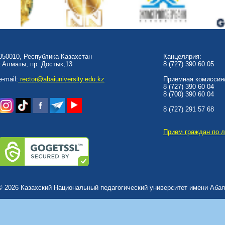
050010, Республика Казахстан
Канцелярия:
г.Алматы, пр. Достык,13
8 (727) 390 60 05
e-mail:
rector@abaiuniversity.edu.kz
Приемная комиссия/
8 (727) 390 60 04
8 (700) 390 60 04
8 (727) 291 57 68
Прием граждан по 
© 2026 Казахский Национальный педагогический университет имени Абая