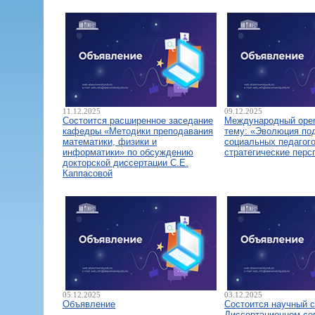
11.12.2025
09.12.2025
Состоится расширенное заседание
Международный open
кафедры «Методики преподавания
тему: «Эволюция по
математики, физики и
социальных педагого
информатики» по обсуждению
стратегические перс
докторской диссертации С.Е.
Каппасовой
05.12.2025
03.12.2025
Объявление
Состоится научный 
Диссертационном со