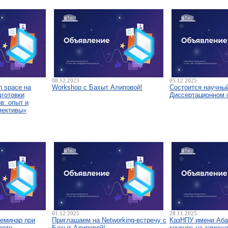
08.12.2025
05.12.2025
 space на
Workshop с Бахыт Алиповой!
Состоится научны
дготовки
Диссертационном 
в: опыт и
пективы»
01.12.2025
28.11.2025
семинар при
Приглашаем на Networking-встречу с
КазНПУ имени Аба
вете
Бахыт Алиповой!
конкурс на замещ