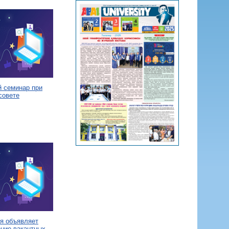
й семинар при
совете
я объявляет
ение вакантных