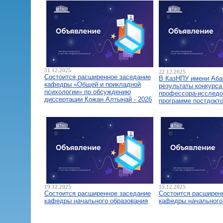
31.12.2025
22.12.2025
Состоится расширенное заседание
В КазНПУ имени Аба
кафедры «Общей и прикладной
результаты конкурса
психологии» по обсуждению
профессора-исследо
диссертации Қожан Алтынай - 2026
программе постдокт
19.12.2025
15.12.2025
Состоится расширенное заседание
Состоится расширен
кафедры начального образования
кафедры начального