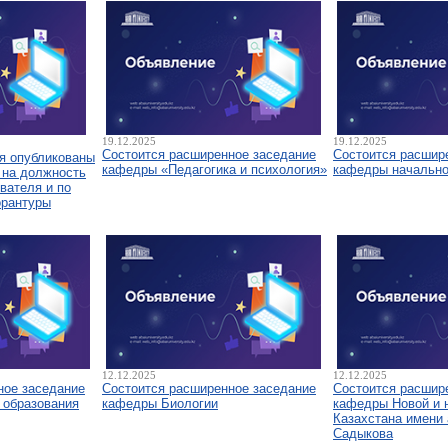
19.12.2025
19.12.2025
Состоится расширенное заседание
Состоится расшир
я опубликованы
кафедры «Педагогика и психология»
кафедры начально
 на должность
вателя и по
орантуры
12.12.2025
12.12.2025
ное заседание
Состоится расширенное заседание
Состоится расшир
 образования
кафедры Биологии
кафедры Новой и 
Казахстана имени 
Садыкова