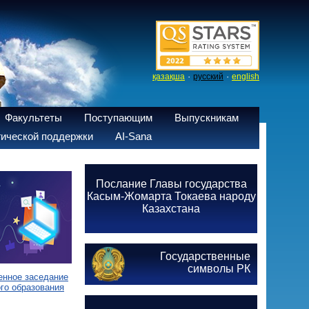
·
·
қазақша
русский
english
Факультеты
Поступающим
Выпускникам
ической поддержки
AI-Sana
Послание Главы государства
Касым-Жомарта Токаева народу
Казахстана
Государственные
символы РК
енное заседание
го образования