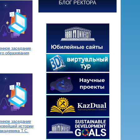
БЛОГ РЕКТОРА
енное заседание
го образования
енное заседание
новейшей истории
академика Т.С.