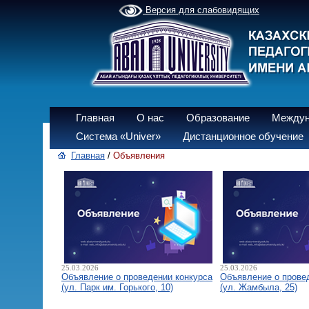
Версия для слабовидящих
Главная
О нас
Образование
Междун
Система «Univer»
Дистанционное обучение
Главная
/
Объявления
25.03.2026
25.03.2026
Объявление о проведении конкурса
Объявление о прове
(ул. Парк им. Горького, 10)
(ул. Жамбыла, 25)