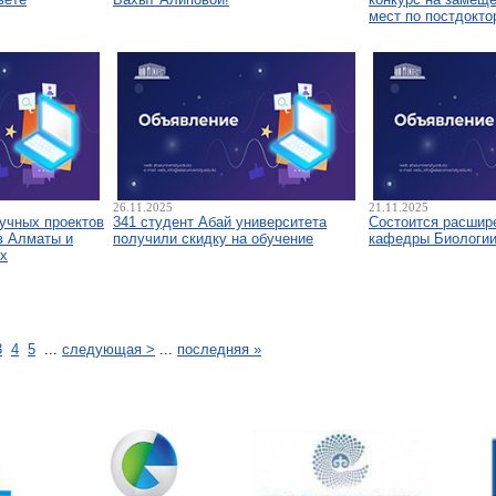
мест по постдокто
26.11.2025
21.11.2025
аучных проектов
341 студент Абай университета
Состоится расшир
в Алматы и
получили скидку на обучение
кафедры Биологи
х
3
4
5
...
следующая >
...
последняя »