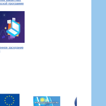
рской программе
енное заседание
и