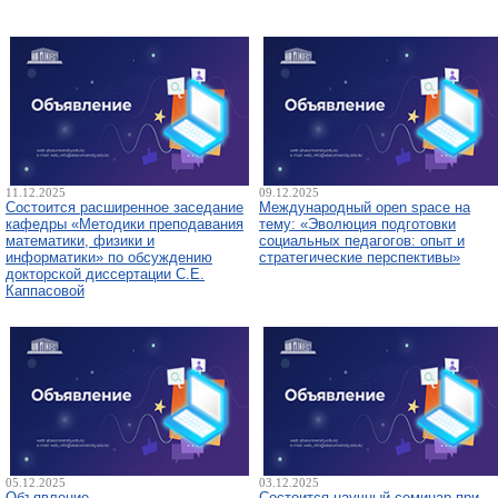
11.12.2025
09.12.2025
Состоится расширенное заседание
Международный open space на
кафедры «Методики преподавания
тему: «Эволюция подготовки
математики, физики и
социальных педагогов: опыт и
информатики» по обсуждению
стратегические перспективы»
докторской диссертации С.Е.
Каппасовой
05.12.2025
03.12.2025
Объявление
Состоится научный семинар при