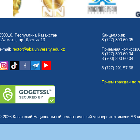
050010, Республика Казахстан
Канцелярия:
г.Алматы, пр. Достык,13
8 (727) 390 60 05
e-mail:
rector@abaiuniversity.edu.kz
Приемная комиссия/
8 (727) 390 60 04
8 (700) 390 60 04
8 (727) 291 57 68
Прием граждан по 
© 2026 Казахский Национальный педагогический университет имени Абая