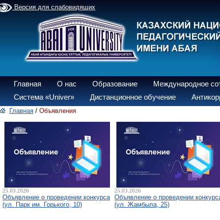
Версия для слабовидящих
Главная
О нас
Образование
Международное со
Система «Univer»
Дистанционное обучение
Антикор
Главная
/
Объявления
25.03.2026
25.03.2026
Объявление о проведении конкурса
Объявление о проведении конкурс
(ул. Парк им. Горького, 10)
(ул. Жамбыла, 25)