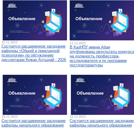
31.12.2025
22.12.2025
Состоится расширенное заседание
В КазНПУ имени Абая
кафедры «Общей и прикладной
опубликованы результаты конкурс
психологии» по обсуждению
на должность профессора-
диссертации Қожан Алтынай - 2026
исследователя и по программе
постдокторантуры
19.12.2025
15.12.2025
Состоится расширенное заседание
Состоится расширенное заседание
кафедры начального образования
кафедры начального образования