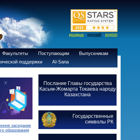
·
·
қазақша
русский
english
Факультеты
Поступающим
Выпускникам
ической поддержки
AI-Sana
Послание Главы государства
Касым-Жомарта Токаева народу
Казахстана
Государственные
символы РК
енное заседание
го образования