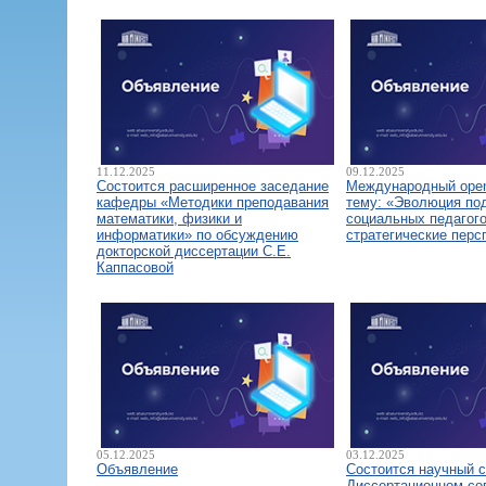
11.12.2025
09.12.2025
Состоится расширенное заседание
Международный open
кафедры «Методики преподавания
тему: «Эволюция по
математики, физики и
социальных педагого
информатики» по обсуждению
стратегические перс
докторской диссертации С.Е.
Каппасовой
05.12.2025
03.12.2025
Объявление
Состоится научный 
Диссертационном со