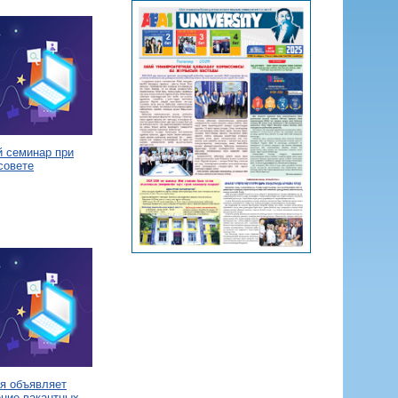
й семинар при
совете
я объявляет
ение вакантных