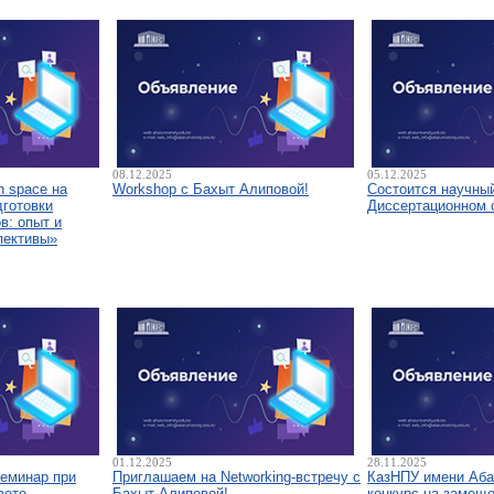
08.12.2025
05.12.2025
 space на
Workshop с Бахыт Алиповой!
Состоится научны
дготовки
Диссертационном 
в: опыт и
пективы»
01.12.2025
28.11.2025
семинар при
Приглашаем на Networking-встречу с
КазНПУ имени Аба
вете
Бахыт Алиповой!
конкурс на замещ