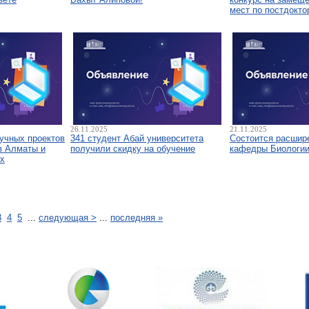
мест по постдокто
26.11.2025
21.11.2025
аучных проектов
341 студент Абай университета
Состоится расшир
в Алматы и
получили скидку на обучение
кафедры Биологи
х
3
4
5
...
следующая >
...
последняя »