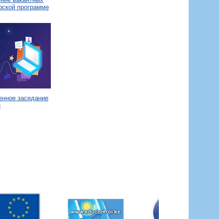
рской программе
енное заседание
и