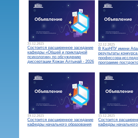
31.12.2025
22.12.2025
Состоится расширенное заседание
В КазНПУ имени Аба
кафедры «Общей и прикладной
результаты конкурса
психологии» по обсуждению
профессора-исследо
диссертации Қожан Алтынай - 2026
программе постдокт
19.12.2025
15.12.2025
Состоится расширенное заседание
Состоится расширен
кафедры начального образования
кафедры начального