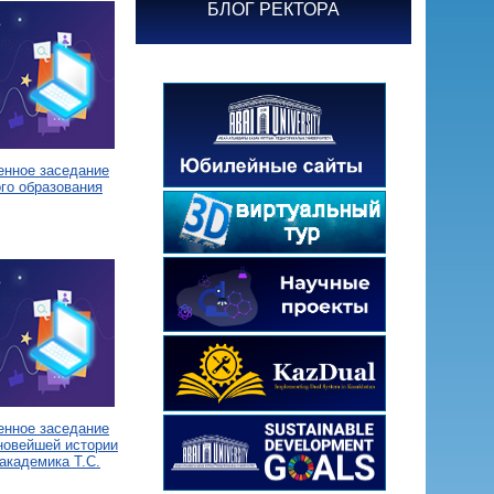
БЛОГ РЕКТОРА
енное заседание
го образования
енное заседание
новейшей истории
академика Т.С.