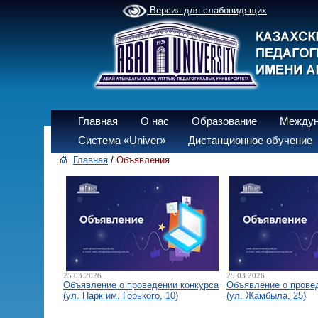
Версия для слабовидящих
Главная
О нас
Образование
Междун
Система «Univer»
Дистанционное обучение
Главная
/
Объявления
25.03.2026
25.03.2026
Объявление о проведении конкурса
Объявление о прове
(ул. Парк им. Горького, 10)
(ул. Жамбыла, 25)