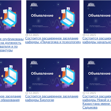
19.12.2025
19.12.2025
Состоится расширенное заседание
Состоится расшир
я опубликованы
кафедры «Педагогика и психология»
кафедры начально
 на должность
вателя и по
орантуры
12.12.2025
12.12.2025
ное заседание
Состоится расширенное заседание
Состоится расшир
 образования
кафедры Биологии
кафедры Новой и 
Казахстана имени 
Садыкова