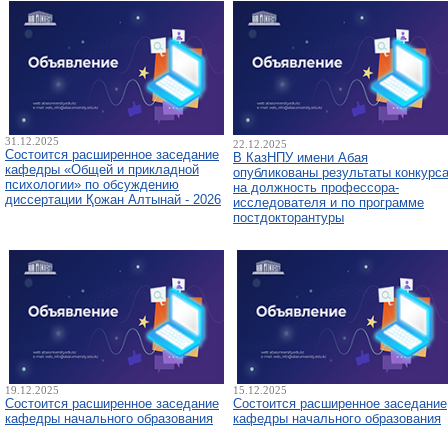
31.12.2025
22.12.2025
Состоится расширенное заседание
В КазНПУ имени Абая
кафедры «Общей и прикладной
опубликованы результаты конкурс
психологии» по обсуждению
на должность профессора-
диссертации Қожан Алтынай - 2026
исследователя и по программе
постдокторантуры
19.12.2025
15.12.2025
Состоится расширенное заседание
Состоится расширенное заседание
кафедры начального образования
кафедры начального образования