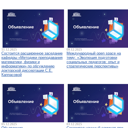
11.12.2025
09.12.2025
Состоится расширенное заседание
Международный open space на
кафедры «Методики преподавания
тему: «Эволюция подготовки
математики, физики и
социальных педагогов: опыт и
информатики» по обсуждению
стратегические перспективы»
докторской диссертации С.Е.
Каппасовой
05.12.2025
03.12.2025
Объявление
Состоится научный семинар при