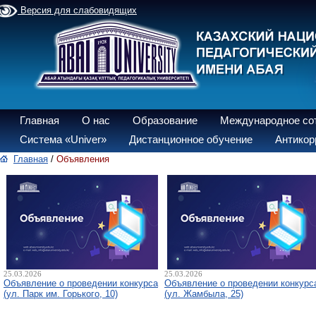
Версия для слабовидящих
Главная
О нас
Образование
Международное со
Система «Univer»
Дистанционное обучение
Антикор
Главная
/
Объявления
25.03.2026
25.03.2026
Объявление о проведении конкурса
Объявление о проведении конкурс
(ул. Парк им. Горького, 10)
(ул. Жамбыла, 25)