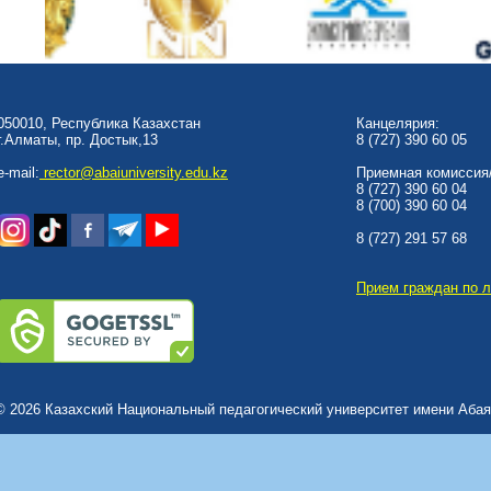
050010, Республика Казахстан
Канцелярия:
г.Алматы, пр. Достык,13
8 (727) 390 60 05
e-mail:
rector@abaiuniversity.edu.kz
Приемная комиссия/
8 (727) 390 60 04
8 (700) 390 60 04
8 (727) 291 57 68
Прием граждан по 
© 2026 Казахский Национальный педагогический университет имени Абая