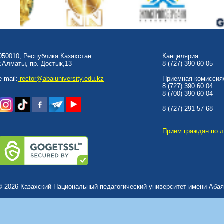
050010, Республика Казахстан
Канцелярия:
г.Алматы, пр. Достык,13
8 (727) 390 60 05
e-mail:
rector@abaiuniversity.edu.kz
Приемная комиссия/
8 (727) 390 60 04
8 (700) 390 60 04
8 (727) 291 57 68
Прием граждан по 
© 2026 Казахский Национальный педагогический университет имени Абая