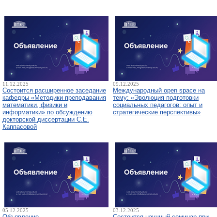
11.12.2025
09.12.2025
Состоится расширенное заседание
Международный open space на
кафедры «Методики преподавания
тему: «Эволюция подготовки
математики, физики и
социальных педагогов: опыт и
информатики» по обсуждению
стратегические перспективы»
докторской диссертации С.Е.
Каппасовой
05.12.2025
03.12.2025
Объявление
Состоится научный семинар при