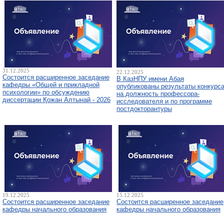
31.12.2025
22.12.2025
Состоится расширенное заседание
В КазНПУ имени Абая
кафедры «Общей и прикладной
опубликованы результаты конкурс
психологии» по обсуждению
на должность профессора-
диссертации Қожан Алтынай - 2026
исследователя и по программе
постдокторантуры
19.12.2025
15.12.2025
Состоится расширенное заседание
Состоится расширенное заседание
кафедры начального образования
кафедры начального образования