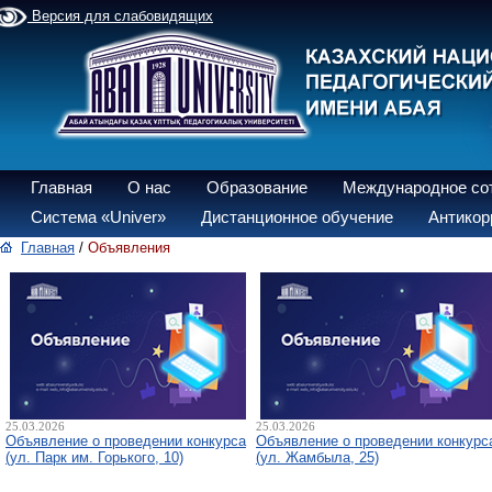
Версия для слабовидящих
Главная
О нас
Образование
Международное со
Система «Univer»
Дистанционное обучение
Антикор
Главная
/
Объявления
25.03.2026
25.03.2026
Объявление о проведении конкурса
Объявление о проведении конкурс
(ул. Парк им. Горького, 10)
(ул. Жамбыла, 25)