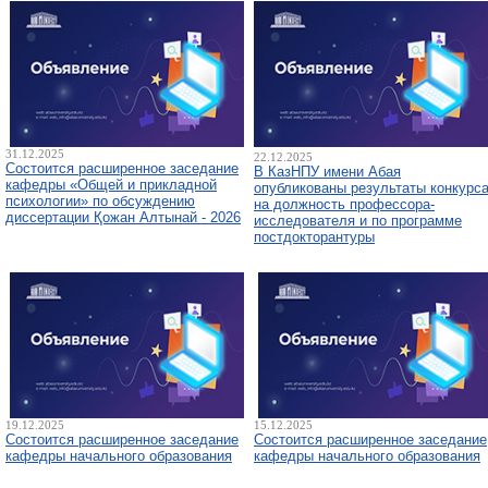
31.12.2025
22.12.2025
Состоится расширенное заседание
В КазНПУ имени Абая
кафедры «Общей и прикладной
опубликованы результаты конкурс
психологии» по обсуждению
на должность профессора-
диссертации Қожан Алтынай - 2026
исследователя и по программе
постдокторантуры
19.12.2025
15.12.2025
Состоится расширенное заседание
Состоится расширенное заседание
кафедры начального образования
кафедры начального образования