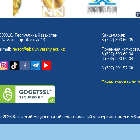
050010, Республика Казахстан
Канцелярия:
г.Алматы, пр. Достык,13
8 (727) 390 60 05
e-mail:
rector@abaiuniversity.edu.kz
Приемная комиссия/
8 (727) 390 60 04
8 (700) 390 60 04
8 (727) 291 57 68
Прием граждан по 
© 2026 Казахский Национальный педагогический университет имени Абая