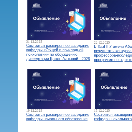
31.12.2025
22.12.2025
Состоится расширенное заседание
В КазНПУ имени Аба
кафедры «Общей и прикладной
результаты конкурса
психологии» по обсуждению
профессора-исследо
диссертации Қожан Алтынай - 2026
программе постдокт
19.12.2025
15.12.2025
Состоится расширенное заседание
Состоится расширен
кафедры начального образования
кафедры начального