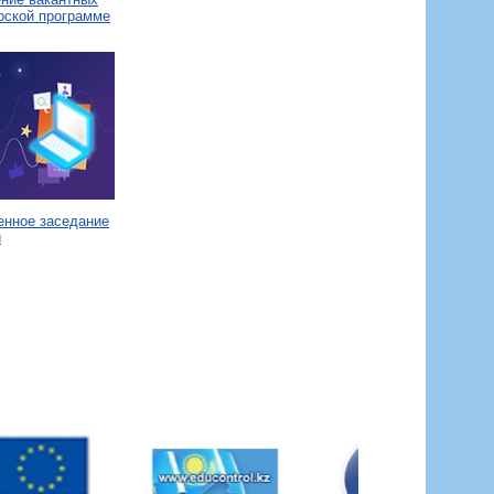
рской программе
енное заседание
и