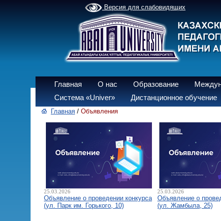
Версия для слабовидящих
Главная
О нас
Образование
Междун
Система «Univer»
Дистанционное обучение
Главная
/
Объявления
25.03.2026
25.03.2026
Объявление о проведении конкурса
Объявление о прове
(ул. Парк им. Горького, 10)
(ул. Жамбыла, 25)