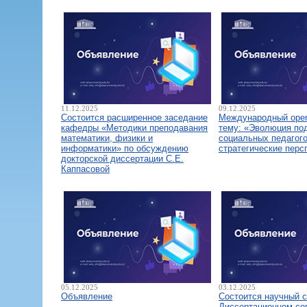
11.12.2025
09.12.2025
Состоится расширенное заседание
Международный open
кафедры «Методики преподавания
тему: «Эволюция по
математики, физики и
социальных педагого
информатики» по обсуждению
стратегические перс
докторской диссертации С.Е.
Каппасовой
05.12.2025
03.12.2025
Объявление
Состоится научный 
Диссертационном со