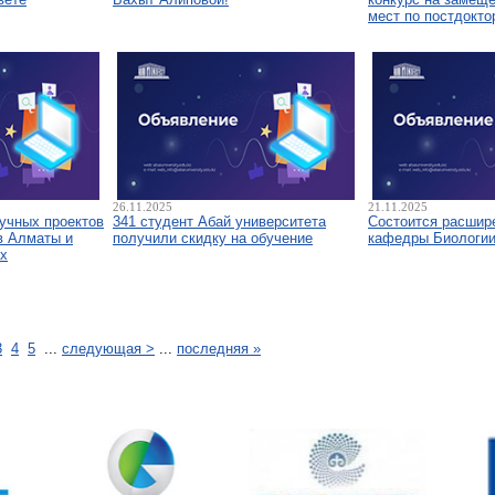
мест по постдокто
26.11.2025
21.11.2025
аучных проектов
341 студент Абай университета
Состоится расшир
в Алматы и
получили скидку на обучение
кафедры Биологи
х
3
4
5
...
следующая >
...
последняя »