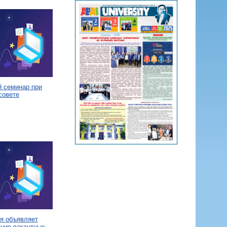
й семинар при
совете
я объявляет
ение вакантных