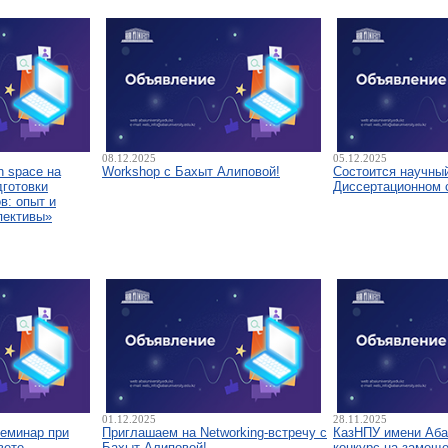
08.12.2025
05.12.2025
 space на
Workshop с Бахыт Алиповой!
Состоится научны
дготовки
Диссертационном 
в: опыт и
пективы»
01.12.2025
28.11.2025
семинар при
Приглашаем на Networking-встречу с
КазНПУ имени Аба
вете
Бахыт Алиповой!
конкурс на замещ