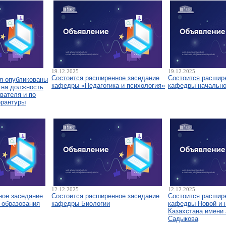
19.12.2025
19.12.2025
Состоится расширенное заседание
Состоится расшир
я опубликованы
кафедры «Педагогика и психология»
кафедры начально
 на должность
вателя и по
орантуры
12.12.2025
12.12.2025
ное заседание
Состоится расширенное заседание
Состоится расшир
 образования
кафедры Биологии
кафедры Новой и 
Казахстана имени 
Садыкова