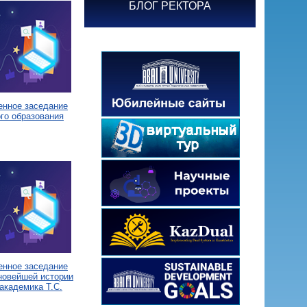
БЛОГ РЕКТОРА
енное заседание
го образования
енное заседание
новейшей истории
академика Т.С.