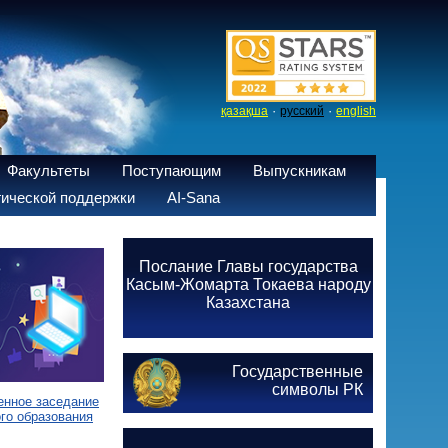
·
·
қазақша
русский
english
Факультеты
Поступающим
Выпускникам
ической поддержки
AI-Sana
Послание Главы государства
Касым-Жомарта Токаева народу
Казахстана
Государственные
символы РК
енное заседание
го образования