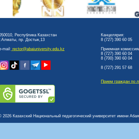
050010, Республика Казахстан
Канцелярия:
г.Алматы, пр. Достык,13
8 (727) 390 60 05
e-mail:
rector@abaiuniversity.edu.kz
Приемная комиссия/
8 (727) 390 60 04
8 (700) 390 60 04
8 (727) 291 57 68
Прием граждан по 
© 2026 Казахский Национальный педагогический университет имени Абая