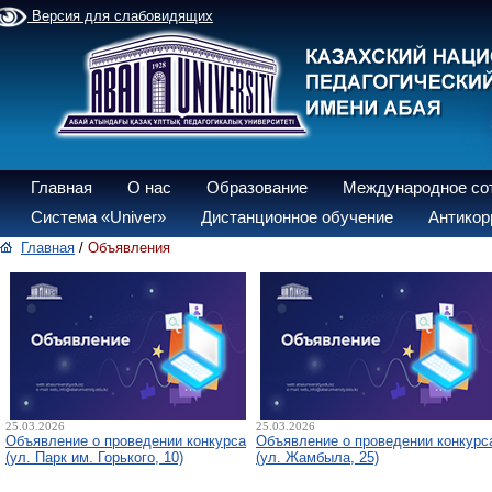
Версия для слабовидящих
Главная
О нас
Образование
Международное со
Система «Univer»
Дистанционное обучение
Антикор
Главная
/
Объявления
25.03.2026
25.03.2026
Объявление о проведении конкурса
Объявление о проведении конкурс
(ул. Парк им. Горького, 10)
(ул. Жамбыла, 25)