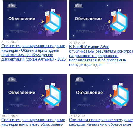
31.12.2025
22.12.2025
Состоится расширенное заседание
В КазНПУ имени Абая
кафедры «Общей и прикладной
опубликованы результаты конкурс
психологии» по обсуждению
на должность профессора-
диссертации Қожан Алтынай - 2026
исследователя и по программе
постдокторантуры
19.12.2025
15.12.2025
Состоится расширенное заседание
Состоится расширенное заседание
кафедры начального образования
кафедры начального образования