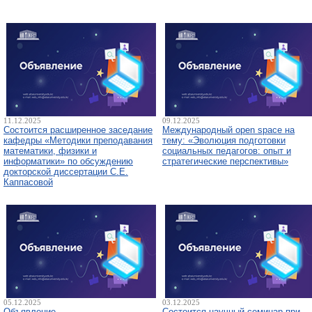
11.12.2025
09.12.2025
Состоится расширенное заседание
Международный open space на
кафедры «Методики преподавания
тему: «Эволюция подготовки
математики, физики и
социальных педагогов: опыт и
информатики» по обсуждению
стратегические перспективы»
докторской диссертации С.Е.
Каппасовой
05.12.2025
03.12.2025
Объявление
Состоится научный семинар при