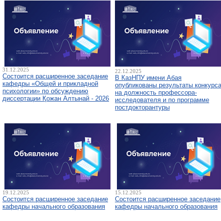
31.12.2025
22.12.2025
Состоится расширенное заседание
В КазНПУ имени Абая
кафедры «Общей и прикладной
опубликованы результаты конкурс
психологии» по обсуждению
на должность профессора-
диссертации Қожан Алтынай - 2026
исследователя и по программе
постдокторантуры
19.12.2025
15.12.2025
Состоится расширенное заседание
Состоится расширенное заседание
кафедры начального образования
кафедры начального образования