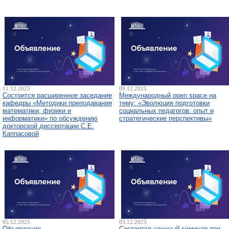
11.12.2025
09.12.2025
Состоится расширенное заседание
Международный open space на
кафедры «Методики преподавания
тему: «Эволюция подготовки
математики, физики и
социальных педагогов: опыт и
информатики» по обсуждению
стратегические перспективы»
докторской диссертации С.Е.
Каппасовой
05.12.2025
03.12.2025
Объявление
Состоится научный семинар при