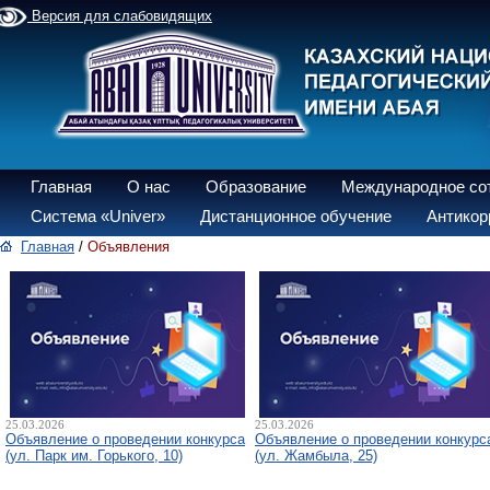
Версия для слабовидящих
Главная
О нас
Образование
Международное со
Система «Univer»
Дистанционное обучение
Антикор
Главная
/
Объявления
25.03.2026
25.03.2026
Объявление о проведении конкурса
Объявление о проведении конкурс
(ул. Парк им. Горького, 10)
(ул. Жамбыла, 25)