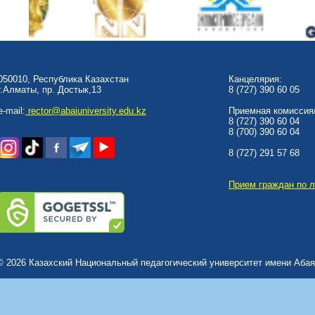
050010, Республика Казахстан
Канцелярия:
г.Алматы, пр. Достык,13
8 (727) 390 60 05
e-mail:
rector@abaiuniversity.edu.kz
Приемная комиссия/
8 (727) 390 60 04
8 (700) 390 60 04
8 (727) 291 57 68
Прием граждан по 
© 2026 Казахский Национальный педагогический университет имени Абая