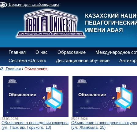
Версия для слабовидящих
Главная
О нас
Образование
Международное со
Система «Univer»
Дистанционное обучение
Антикор
Главная
/
Объявления
25.03.2026
25.03.2026
Объявление о проведении конкурса
Объявление о проведении конкурс
(ул. Парк им. Горького, 10)
(ул. Жамбыла, 25)