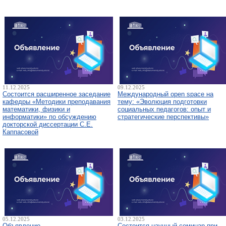
11.12.2025
09.12.2025
Состоится расширенное заседание
Международный open space на
кафедры «Методики преподавания
тему: «Эволюция подготовки
математики, физики и
социальных педагогов: опыт и
информатики» по обсуждению
стратегические перспективы»
докторской диссертации С.Е.
Каппасовой
05.12.2025
03.12.2025
Объявление
Состоится научный семинар при