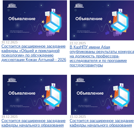
31.12.2025
22.12.2025
Состоится расширенное заседание
В КазНПУ имени Абая
кафедры «Общей и прикладной
опубликованы результаты конкурс
психологии» по обсуждению
на должность профессора-
диссертации Қожан Алтынай - 2026
исследователя и по программе
постдокторантуры
19.12.2025
15.12.2025
Состоится расширенное заседание
Состоится расширенное заседание
кафедры начального образования
кафедры начального образования