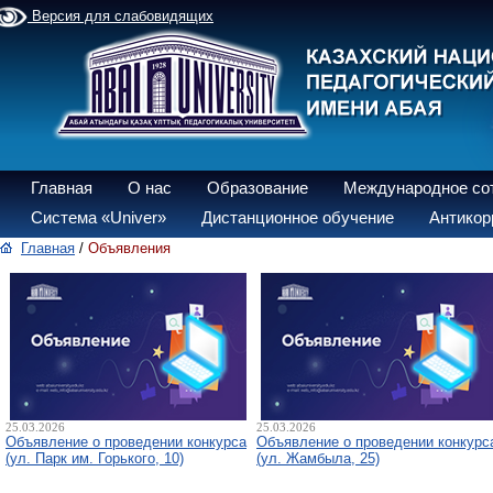
Версия для слабовидящих
Главная
О нас
Образование
Международное со
Система «Univer»
Дистанционное обучение
Антикор
Главная
/
Объявления
25.03.2026
25.03.2026
Объявление о проведении конкурса
Объявление о проведении конкурс
(ул. Парк им. Горького, 10)
(ул. Жамбыла, 25)