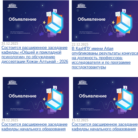
31.12.2025
22.12.2025
Состоится расширенное заседание
В КазНПУ имени Абая
кафедры «Общей и прикладной
опубликованы результаты конкурс
психологии» по обсуждению
на должность профессора-
диссертации Қожан Алтынай - 2026
исследователя и по программе
постдокторантуры
19.12.2025
15.12.2025
Состоится расширенное заседание
Состоится расширенное заседание
кафедры начального образования
кафедры начального образования