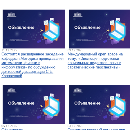
11.12.2025
09.12.2025
Состоится расширенное заседание
Международный open space на
кафедры «Методики преподавания
тему: «Эволюция подготовки
математики, физики и
социальных педагогов: опыт и
информатики» по обсуждению
стратегические перспективы»
докторской диссертации С.Е.
Каппасовой
05.12.2025
03.12.2025
Объявление
Состоится научный семинар при