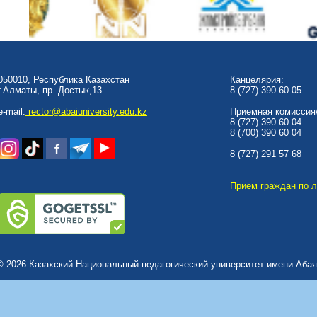
050010, Республика Казахстан
Канцелярия:
г.Алматы, пр. Достык,13
8 (727) 390 60 05
e-mail:
rector@abaiuniversity.edu.kz
Приемная комиссия/
8 (727) 390 60 04
8 (700) 390 60 04
8 (727) 291 57 68
Прием граждан по 
© 2026 Казахский Национальный педагогический университет имени Абая