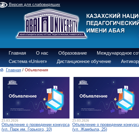
Версия для слабовидящих
Главная
О нас
Образование
Международное со
Система «Univer»
Дистанционное обучение
Антикор
Главная
/
Объявления
25.03.2026
25.03.2026
Объявление о проведении конкурса
Объявление о проведении конкурс
(ул. Парк им. Горького, 10)
(ул. Жамбыла, 25)