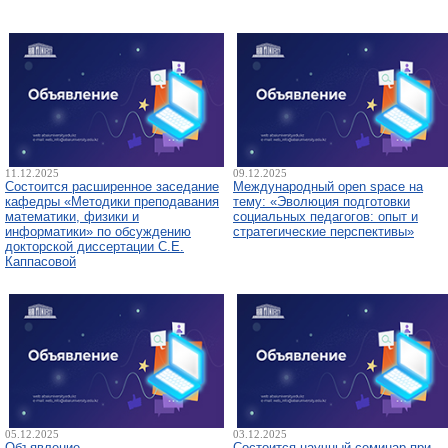
11.12.2025
09.12.2025
Состоится расширенное заседание
Международный open space на
кафедры «Методики преподавания
тему: «Эволюция подготовки
математики, физики и
социальных педагогов: опыт и
информатики» по обсуждению
стратегические перспективы»
докторской диссертации С.Е.
Каппасовой
05.12.2025
03.12.2025
Объявление
Состоится научный семинар при