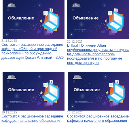
31.12.2025
22.12.2025
Состоится расширенное заседание
В КазНПУ имени Абая
кафедры «Общей и прикладной
опубликованы результаты конкурс
психологии» по обсуждению
на должность профессора-
диссертации Қожан Алтынай - 2026
исследователя и по программе
постдокторантуры
19.12.2025
15.12.2025
Состоится расширенное заседание
Состоится расширенное заседание
кафедры начального образования
кафедры начального образования