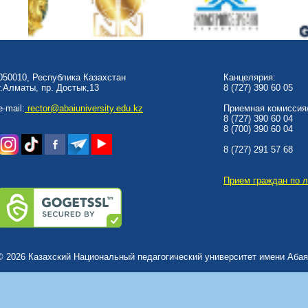
050010, Республика Казахстан
Канцелярия:
г.Алматы, пр. Достык,13
8 (727) 390 60 05
e-mail:
rector@abaiuniversity.edu.kz
Приемная комиссия/
8 (727) 390 60 04
8 (700) 390 60 04
8 (727) 291 57 68
Прием граждан по 
© 2026 Казахский Национальный педагогический университет имени Абая