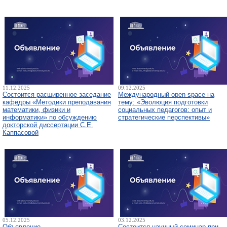
11.12.2025
09.12.2025
Состоится расширенное заседание
Международный open space на
кафедры «Методики преподавания
тему: «Эволюция подготовки
математики, физики и
социальных педагогов: опыт и
информатики» по обсуждению
стратегические перспективы»
докторской диссертации С.Е.
Каппасовой
05.12.2025
03.12.2025
Объявление
Состоится научный семинар при