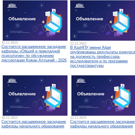
31.12.2025
22.12.2025
Состоится расширенное заседание
В КазНПУ имени Абая
кафедры «Общей и прикладной
опубликованы результаты конкурс
психологии» по обсуждению
на должность профессора-
диссертации Қожан Алтынай - 2026
исследователя и по программе
постдокторантуры
19.12.2025
15.12.2025
Состоится расширенное заседание
Состоится расширенное заседание
кафедры начального образования
кафедры начального образования