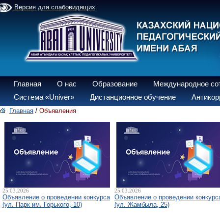
Версия для слабовидящих
Главная
О нас
Образование
Международное со
Система «Univer»
Дистанционное обучение
Антикор
Главная
/
Объявления
25.03.2026
25.03.2026
Объявление о проведении конкурса
Объявление о проведении конкурс
(ул. Парк им. Горького, 10)
(ул. Жамбыла, 25)