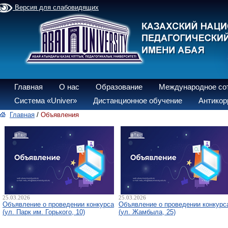
Версия для слабовидящих
Главная
О нас
Образование
Международное со
Система «Univer»
Дистанционное обучение
Антикор
Главная
/
Объявления
25.03.2026
25.03.2026
Объявление о проведении конкурса
Объявление о проведении конкурс
(ул. Парк им. Горького, 10)
(ул. Жамбыла, 25)