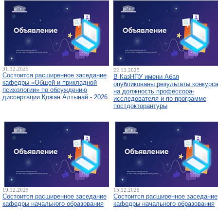
31.12.2025
22.12.2025
Состоится расширенное заседание
В КазНПУ имени Абая
кафедры «Общей и прикладной
опубликованы результаты конкурс
психологии» по обсуждению
на должность профессора-
диссертации Қожан Алтынай - 2026
исследователя и по программе
постдокторантуры
19.12.2025
15.12.2025
Состоится расширенное заседание
Состоится расширенное заседание
кафедры начального образования
кафедры начального образования