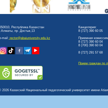
050010, Республика Казахстан
Канцелярия:
г.Алматы, пр. Достык,13
8 (727) 390 60 05
e-mail:
rector@abaiuniversity.edu.kz
Приемная комиссия/
8 (727) 390 60 04
8 (700) 390 60 04
8 (727) 291 57 68
Прием граждан по 
© 2026 Казахский Национальный педагогический университет имени Абая