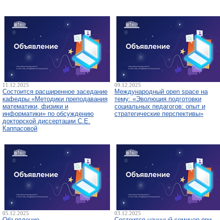
11.12.2025
09.12.2025
Состоится расширенное заседание
Международный open space на
кафедры «Методики преподавания
тему: «Эволюция подготовки
математики, физики и
социальных педагогов: опыт и
информатики» по обсуждению
стратегические перспективы»
докторской диссертации С.Е.
Каппасовой
05.12.2025
03.12.2025
Объявление
Состоится научный семинар при