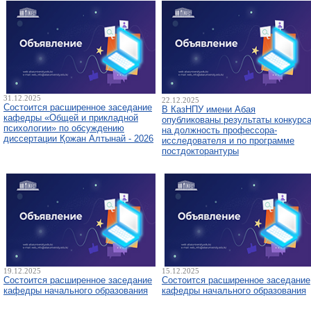
31.12.2025
22.12.2025
Состоится расширенное заседание
В КазНПУ имени Абая
кафедры «Общей и прикладной
опубликованы результаты конкурс
психологии» по обсуждению
на должность профессора-
диссертации Қожан Алтынай - 2026
исследователя и по программе
постдокторантуры
19.12.2025
15.12.2025
Состоится расширенное заседание
Состоится расширенное заседание
кафедры начального образования
кафедры начального образования