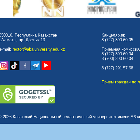
050010, Республика Казахстан
Канцелярия:
г.Алматы, пр. Достык,13
8 (727) 390 60 05
e-mail:
rector@abaiuniversity.edu.kz
Приемная комиссия/
8 (727) 390 60 04
8 (700) 390 60 04
8 (727) 291 57 68
Прием граждан по 
© 2026 Казахский Национальный педагогический университет имени Абая