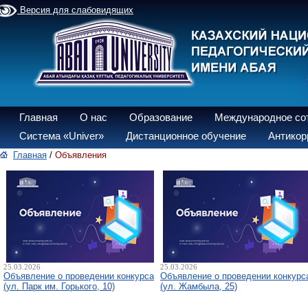
Версия для слабовидящих
Главная
О нас
Образование
Международное со
Система «Univer»
Дистанционное обучение
Антикор
Главная
/
Объявления
25.03.2026
25.03.2026
Объявление о проведении конкурса
Объявление о проведении конкурс
(ул. Парк им. Горького, 10)
(ул. Жамбыла, 25)