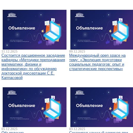
11.12.2025
09.12.2025
Состоится расширенное заседание
Международный open space на
кафедры «Методики преподавания
тему: «Эволюция подготовки
математики, физики и
социальных педагогов: опыт и
информатики» по обсуждению
стратегические перспективы»
докторской диссертации С.Е.
Каппасовой
05.12.2025
03.12.2025
Объявление
Состоится научный семинар при