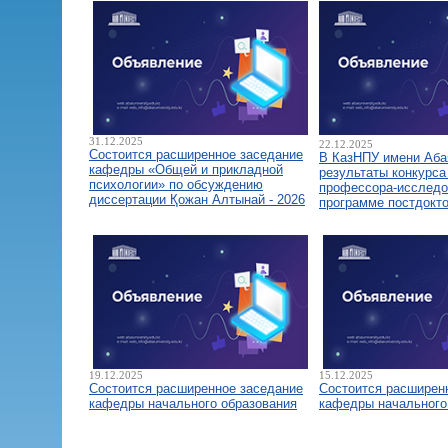
31.12.2025
22.12.2025
Состоится расширенное заседание
В КазНПУ имени Аба
кафедры «Общей и прикладной
результаты конкурса
психологии» по обсуждению
профессора-исследо
диссертации Қожан Алтынай - 2026
программе постдокт
19.12.2025
15.12.2025
Состоится расширенное заседание
Состоится расширен
кафедры начального образования
кафедры начального