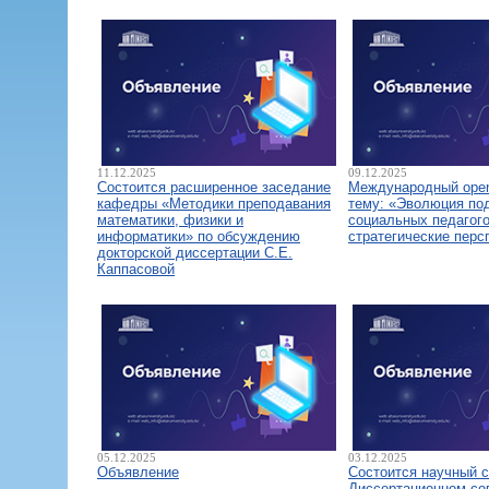
11.12.2025
09.12.2025
Состоится расширенное заседание
Международный open
кафедры «Методики преподавания
тему: «Эволюция по
математики, физики и
социальных педагого
информатики» по обсуждению
стратегические перс
докторской диссертации С.Е.
Каппасовой
05.12.2025
03.12.2025
Объявление
Состоится научный 
Диссертационном со