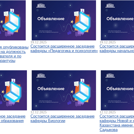
19.12.2025
19.12.2025
Состоится расширенное заседание
Состоится расшир
я опубликованы
кафедры «Педагогика и психология»
кафедры начально
 на должность
вателя и по
орантуры
12.12.2025
12.12.2025
ное заседание
Состоится расширенное заседание
Состоится расшир
 образования
кафедры Биологии
кафедры Новой и 
Казахстана имени 
Садыкова