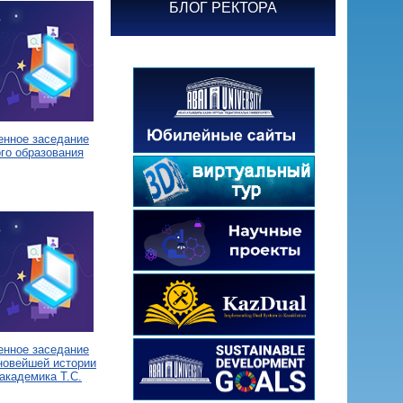
БЛОГ РЕКТОРА
енное заседание
го образования
енное заседание
новейшей истории
академика Т.С.