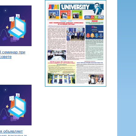
й семинар при
совете
я объявляет
ение вакантных