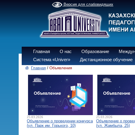
Версия для слабовидящих
Главная
О нас
Образование
Междун
Система «Univer»
Дистанционное обучение
Главная
/
Объявления
25.03.2026
25.03.2026
Объявление о проведении конкурса
Объявление о прове
(ул. Парк им. Горького, 10)
(ул. Жамбыла, 25)