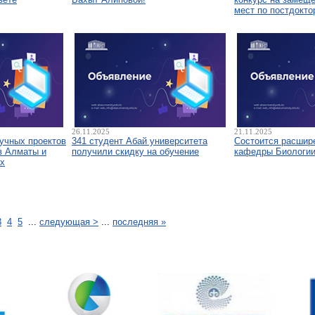
мест по постдокто
26.11.2025
21.11.2025
аучных проектов
341 студент Абай университета
Состоится расшир
в Алматы и
получили скидку на обучение
кафедры Биологи
х
3
4
5
...
следующая >
...
последняя »