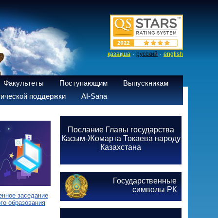
·
·
қазақша
русский
english
Факультеты
Поступающим
Выпускникам
ической поддержки
AI-Sana
Послание Главы государства
Касым-Жомарта Токаева народу
Казахстана
Государственные
символы РК
енное заседание
го образования