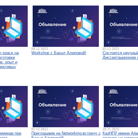
08.12.2025
05.12.2025
 space на
Workshop с Бахыт Алиповой!
Состоится научны
дготовки
Диссертационном 
в: опыт и
пективы»
01.12.2025
28.11.2025
семинар при
Приглашаем на Networking-встречу с
КазНПУ имени Аба
вете
Бахыт Алиповой!
конкурс на замещ