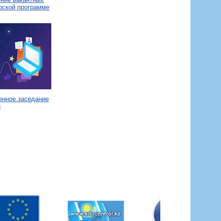
рской программе
енное заседание
и