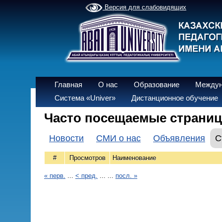
Версия для слабовидящих
Главная
О нас
Образование
Междун
Система «Univer»
Дистанционное обучение
Часто посещаемые страни
Новости
СМИ о нас
Объявления
С
#
Просмотров
Наименование
« перв.
...
< пред.
... ...
посл. »