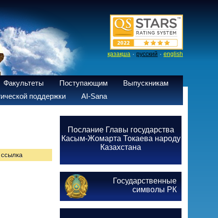
·
·
қазақша
русский
english
Факультеты
Поступающим
Выпускникам
ической поддержки
AI-Sana
Послание Главы государства
Касым-Жомарта Токаева народу
Казахстана
ссылка
Государственные
символы РК