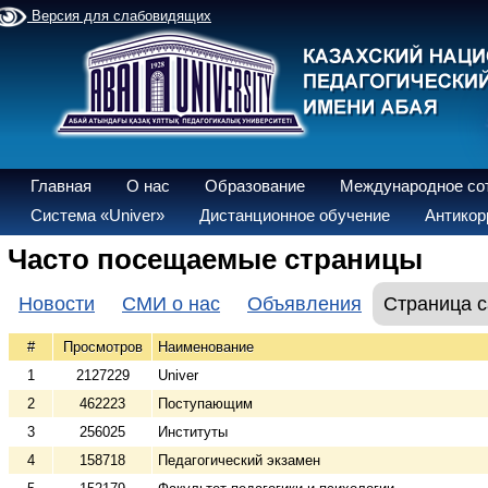
Версия для слабовидящих
Главная
О нас
Образование
Международное со
Система «Univer»
Дистанционное обучение
Антикор
Часто посещаемые страницы
Новости
СМИ о нас
Объявления
Страница с
#
Просмотров
Наименование
1
2127229
Univer
2
462223
Поступающим
3
256025
Институты
4
158718
Педагогический экзамен