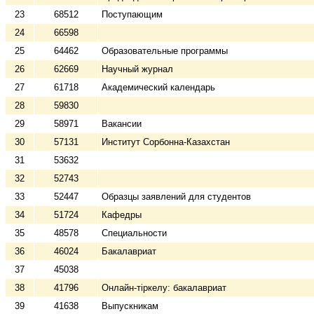
23
68512
Поступающим
24
66598
25
64462
Образовательные программы
26
62669
Научный журнал
27
61718
Академический календарь
28
59830
29
58971
Вакансии
30
57131
Институт Сорбонна-Казахстан
31
53632
32
52743
33
52447
Образцы заявлений для студентов
34
51724
Кафедры
35
48578
Специальности
36
46024
Бакалавриат
37
45038
38
41796
Онлайн-тіркелу: бакалавриат
39
41638
Выпускникам