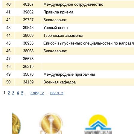
40
40167
Международное сотрудничество
41
39862
Правила приема
42
39727
Бакалавриат
43
39548
Ученый совет
44
39009
Творческие экзамены
45
38935
Список выпускаемых специальностей по направ
46
38068
Бакалавриат
47
36678
48
36319
49
35878
Международные программы
50
34139
Военная кафедра
1
2
3
4
5
...
след. >
...
посл. »