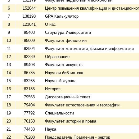
5
152179
Факультет педагогики и психологии
6
152044
Центр повышения квалификации и дистанционног
7
138198
GPA Калькулятор
8
123041
О нас
9
95403
Структура Университета
10
95009
Факультет филологии
11
92904
Факультет математики, физики и информатики
12
92289
Образование
13
89408
Факультет искусств
14
86735
Научная библиотека
15
83265
Научный журнал
16
83135
История
17
79563
Диссертационный совет
18
79404
Факультет естествознания и географии
19
77792
Специальности
20
76150
Факультет истории и права
21
74433
Наука
22
70208
Председатель Правления - ректор