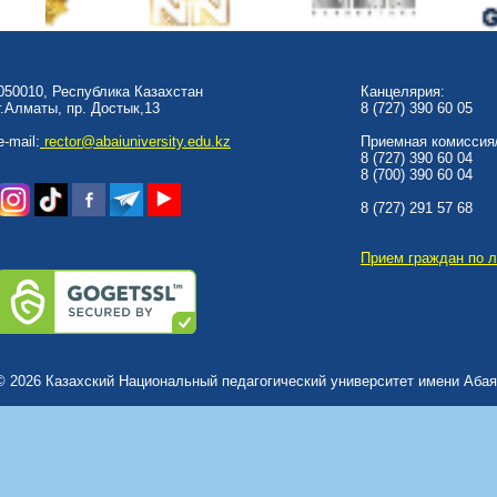
050010, Республика Казахстан
Канцелярия:
г.Алматы, пр. Достык,13
8 (727) 390 60 05
e-mail:
rector@abaiuniversity.edu.kz
Приемная комиссия/
8 (727) 390 60 04
8 (700) 390 60 04
8 (727) 291 57 68
Прием граждан по 
© 2026 Казахский Национальный педагогический университет имени Абая