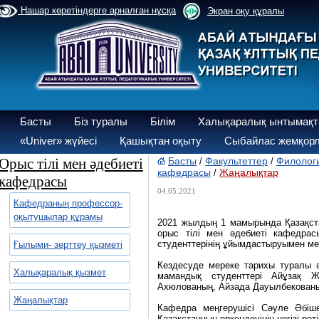
Нашар көретіндерге арналған нұсқа
Экран оқу құралы
Басты
Біз туралы
Білім
Халықаралық ынтымақт
«Univer» жүйесі
Қашықтан оқыту
Сыбайлас жемқорл
Орыс тілі мен әдебиеті
Басты
Факультеттер
Филологи
/
/
кафедрасы
Жаңалықтар
/
кафедрасы
04.05.2021
Кафедраның профессор-
оқытушылар құрамы
2021 жылдың 1 мамырында Қазақстан
орыс тілі мен әдебиеті кафедрас
студенттерінің ұйымдастыруымен мере
Ғылыми- зерттеу қызметі
Кездесуде мереке тарихы туралы ә
Халықаралық қызмет
мамандық студенттері Айұзақ Ж
Ахюлованың, Айзада Дауылбекованы
Жаңалықтар
Кафедра меңгерушісі Сәуле Әбіше
Қазақстанның өркендеуінің негізі ре