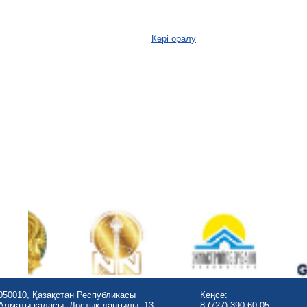
Кері оралу
050010, Қазақстан Республикасы
Кеңсе:
Алматы қаласы, Достық даңғылы, 13
8 (727) 390 60 05