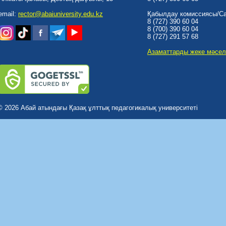
email:
rector@abaiuniversity.edu.kz
Қабылдау комиссиясы/Cal
8 (727) 390 60 04
8 (700) 390 60 04
8 (727) 291 57 68
Азаматтарды жеке мәсел
© 2026 Абай атындағы Қазақ ұлттық педагогикалық университеті