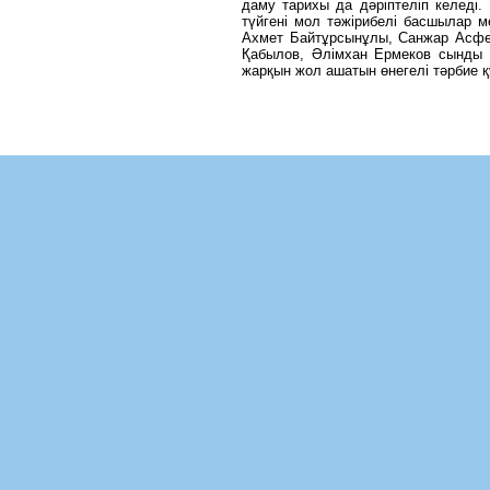
даму тарихы да дәріптеліп келеді.
түйгені мол тәжірибелі басшылар м
Ахмет Байтұрсынұлы, Санжар Асфе
Қабылов, Әлімхан Ермеков сынды а
жарқын жол ашатын өнегелі тәрбие 