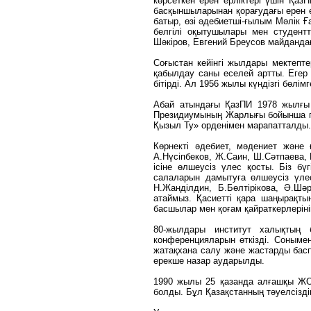
көрсеткен ерен ерліктері үшін Қаз
басқыншыларынан қорағудағы ерен е
батыр, өзі әдебиетші-ғылым Мәлік Ғ
белгілі оқытушылары мен студент
Шәкіров, Евгений Бреусов майданда
Соғыстан кейінгі жылдары мектепте
қабылдау саны еселей артты. Егер 
бітірді. Ал 1956 жылы күндізгі бөлі
Абай атындағы ҚазПИ 1978 жылғы
Президиумының Жарлығы бойынша пед
Қызыл Ту» орденімен марапатталды.
Көрнекті әдебиет, мәдениет және 
А.Нүсіпбеков, Ж.Саин, Ш.Сәтпаева,
ісіне өлшеусіз үлес қосты. Біз бү
салаларын дамытуға өлшеусіз үлес
Н.Жанділдин, Б.Бөлтірікова, Ә.Шәр
атаймыз. Қасиетті қара шаңырақтың
басшылар мен қоғам қайраткерлеріні
80-жылдары институт халықтың 
конференцияларын өткізді. Сонымен
жатақхана салу және жастарды бас
ерекше назар аударылды.
1990 жылы 25 қазанда алғашқы ЖОО
болды. Бұл Қазақстанның тәуелсіздік