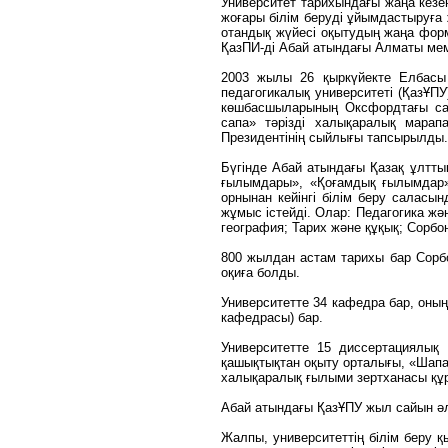
Университет тарихындағы жаңа кезе
жоғары білім беруді ұйымдастыруға
отандық жүйесі оқытудың жаңа форм
ҚазПИ-ді Абай атындағы Алматы мемл
2003 жылы 26 қыркүйекте Елбасы
педагогикалық университеті (ҚазҰП
көшбасшыларының Оксфордтағы сам
сапа» тәрізді халықаралық марап
Президентінің сыйлығы тапсырылды.
Бүгінде Абай атындағы Қазақ ұлтты
ғылымдары», «Қоғамдық ғылымдар»
орнынан кейінгі білім беру саласы
жұмыс істейді. Олар: Педагогика ж
география; Тарих және құқық; Сорбо
800 жылдан астам тарихы бар Сорбо
оқиға болды.
Университетте 34 кафедра бар, оны
кафедрасы) бар.
Университетте 15 диссертациялық 
қашықтықтан оқыту орталығы, «Шапа
халықаралық ғылыми зертханасы құ
Абай атындағы ҚазҰПУ жыл сайын әле
Жалпы, университеттің білім беру 