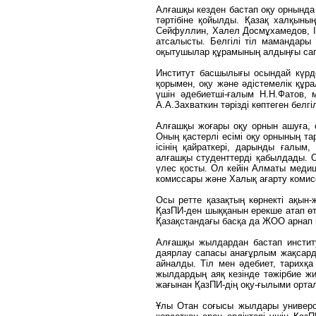
Алғашқы кезден бастап оқу орнында
тәртібіне қойылды. Қазақ халқын
Сейфуллин, Халел Досмұхамедов, Іл
атсалысты. Белгілі тіл мамандар
оқытушылар құрамының алдыңғы са
Институт басшылығы осындай күрдел
қорымен, оқу және әдістемелік құр
үшін әдебиетші-ғалым Н.Н.Фатов, 
А.А.Захваткин тәрізді көптеген белгі
Алғашқы жоғары оқу орнын ашуға, о
Оның қастерлі есімі оқу орнының та
ісінің қайраткері, дарынды ғалым
алғашқы студенттерді қабылдады. 
үлес қосты. Ол кейін Алматы медиц
комиссары және Халық ағарту коми
Осы ретте қазақтың көрнекті ақын
ҚазПИ-ден шыққанын ерекше атап өт
Қазақстандағы басқа да ЖОО арнап 
Алғашқы жылдардан бастап институ
даярлау сапасы анағұрлым жақсарды
айналды. Тіл мен әдебиет, тарихқ
жылдардың аяқ кезінде тәжірбие жи
жағынан ҚазПИ-дің оқу-ғылыми орталы
Ұлы Отан соғысы жылдары универс