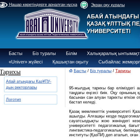
Нашар көретіндерге арналған нұсқа
Экран оқу құралы
Басты
Біз туралы
Білім
Халықаралық ынтымақт
«Univer» жүйесі
Қашықтан оқыту
Сыбайлас жемқорл
Тарихы
Басты
Біз туралы
Тарихы
/
/
Абай атындағы ҚазҰПУ-
дың ректорлары
95-жылдық тарихы бар еліміздегі а
таңдағы еңсесі биік. Оқу орнының 
басынан сан алуан тарихты өткізе от
Логотип
бастап келеді.
Қазақ мемлекеттік университеті Қа
ашылды. Алғашқы кезде педагогика
сауатсыздықты жою жөніндегі кез
университетті педагогикалық бағ
лингвистика-педагогикалық бөлімд
институты (ҚазПИ) деп аталып, оған