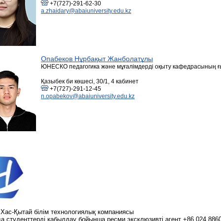
+7(727)-291-62-30
a.zhaidary@abaiuniversity.edu.kz
Опабеков Нұрбақыт Жанболатұлы
ЮНЕСКО педагогика және мұғалімдерді оқыту кафедрасының ғ
Қазыбек би көшесі, 30/1, 4 кабинет
+7(727)-291-12-45
n.opabekov@abaiuniversity.edu.kz
 Хас-Қытай білім технологиялық компаниясы
а студенттерді қабылдау бойынша ресми эксклюзивті агент +86 024 886