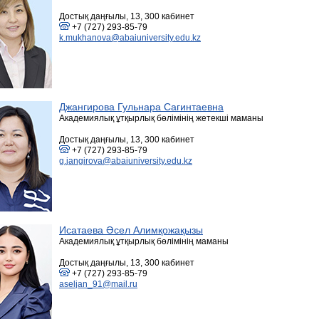
Достық даңғылы, 13, 300 кабинет
+7 (727) 293-85-79
k.mukhanova@abaiuniversity.edu.kz
Джангирова Гульнара Сагинтаевна
Академиялық ұтқырлық бөлімінің жетекші маманы
Достық даңғылы, 13, 300 кабинет
+7 (727) 293-85-79
g.jangirova@abaiuniversity.edu.kz
Исатаева Әсел Алимқожақызы
Академиялық ұтқырлық бөлімінің маманы
Достық даңғылы, 13, 300 кабинет
+7 (727) 293-85-79
aseljan_91@mail.ru