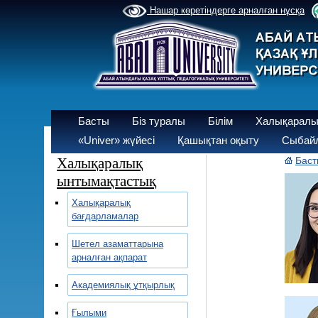
Нашар көретіндерге арналған нұсқа
Басты
Біз туралы
Білім
Халықаралы
«Univer» жүйесі
Қашықтан оқыту
Сыбайл
Халықаралық
Баст
ынтымақтастық
Халықаралық
бағдарламалар
Шетел азаматтарына
арналған ақпарат
Академиялық ұтқырлық
Ғылыми