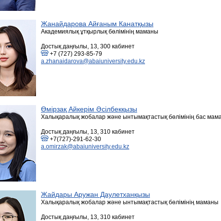
Жанайдарова Айғаным Канатқызы
Академиялық ұтқырлық бөлімінің маманы
Достық даңғылы, 13, 300 кабинет
+7 (727) 293-85-79
a.zhanaidarova@abaiuniversity.edu.kz
Өмірзақ Айкерім Әсілбекқызы
Халықаралық жобалар және ынтымақтастық бөлімінің бас мам
Достық даңғылы, 13, 310 кабинет
+7(727)-291-62-30
a.omirzak@abaiuniversity.edu.kz
Жайдары Аружан Даулетханқызы
Халықаралық жобалар және ынтымақтастық бөлімінің маманы
Достық даңғылы, 13, 310 кабинет