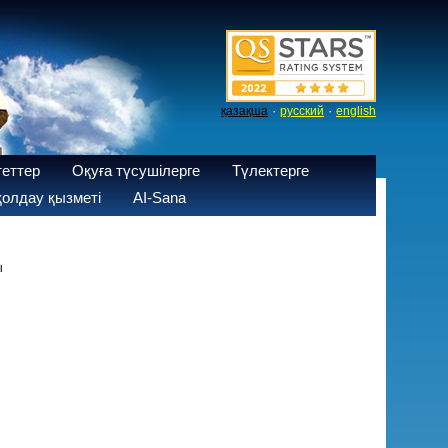
·
·
қазақша
русский
english
теттер
Оқуға түсушілерге
Түлектерге
олдау қызметі
AI-Sana
ы