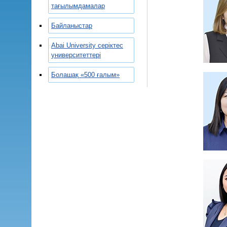
тағылымдамалар
Байланыстар
Abai University серіктес
университеттері
Болашақ «500 ғалым»