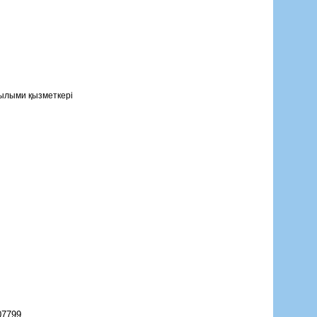
ылыми қызметкері
07799