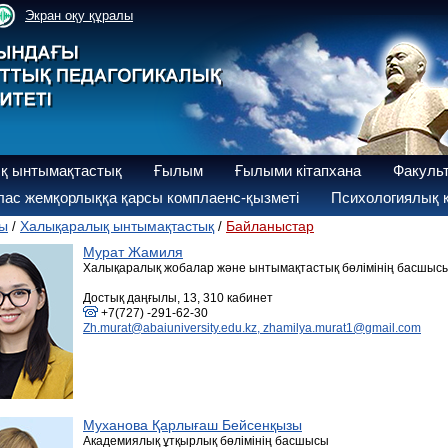
Экран оқу құралы
қ ынтымақтастық
Ғылым
Ғылыми кітапхана
Факуль
ас жемқорлыққа қарсы комплаенс-қызметі
Психологиялық қ
ы
Халықаралық ынтымақтастық
Байланыстар
/
/
Мурат Жамиля
Халықаралық жобалар және ынтымақтастық бөлімінің басшыс
Достық даңғылы, 13, 310 кабинет
+7(727) -291-62-30
Zh.murat@abaiuniversity.edu.kz, zhamilya.murat1@gmail.com
Муханова Қарлығаш Бейсенқызы
Академиялық ұтқырлық бөлімінің басшысы