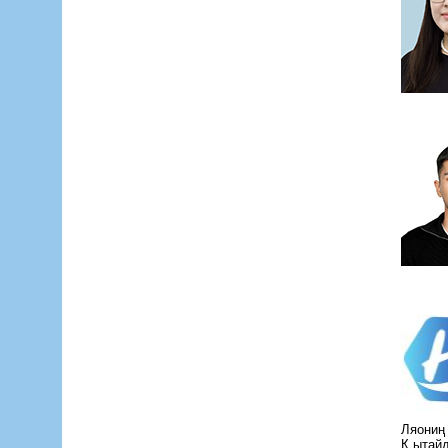
Ляониң
Қ ытайд