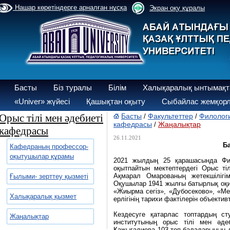
Нашар көретіндерге арналған нұсқа
Экран оқу құралы
Басты
Біз туралы
Білім
Халықаралық ынтымақт
«Univer» жүйесі
Қашықтан оқыту
Сыбайлас жемқорл
Орыс тілі мен әдебиеті
Басты
Факультеттер
Филологи
/
/
кафедрасы
Жаңалықтар
/
кафедрасы
26.11.2021
Ба
Кафедраның профессор-
оқытушылар құрамы
2021 жылдың 25 қарашасында Фил
оқытпайтын мектептердегі Орыс ті
Ақмарал Омарованың жетекшілігі
Ғылыми- зерттеу қызметі
Оқушылар 1941 жылғы батырлық оқиғ
«Жиырма сегіз», «Дубосеково», «М
Халықаралық қызмет
ерлігінің тарихи фактілерін объектив
Кездесуге қатарлас топтардың ст
Жаңалықтар
институтының орыс тілі мен әде
Қажығалиева 103-топ балаларының д