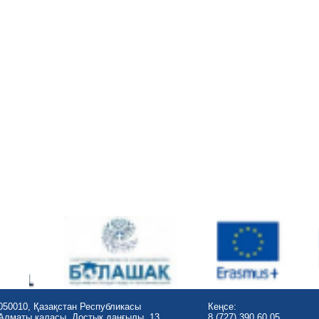
050010, Қазақстан Республикасы
Кеңсе:
Алматы қаласы, Достық даңғылы, 13
8 (727) 390 60 05