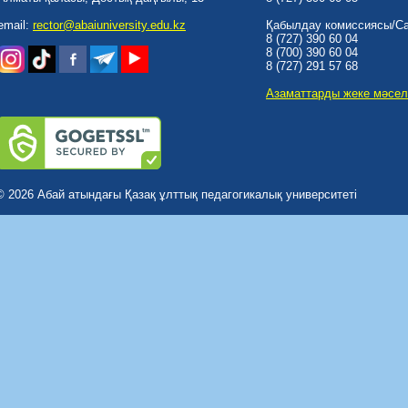
email:
rector@abaiuniversity.edu.kz
Қабылдау комиссиясы/Cal
8 (727) 390 60 04
8 (700) 390 60 04
8 (727) 291 57 68
Азаматтарды жеке мәсел
© 2026 Абай атындағы Қазақ ұлттық педагогикалық университеті