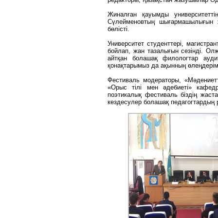
Жиналған қауымды университетті
Сүлейменовтың шығармашылығын ж
бөлісті.
Университет студенттері, магистр
бойлап, жан тазалығын сезінді. О
айтқан болашақ филологтар ауди
қонақтарымыз да ақынның өлеңдерім
Фестиваль модераторы, «Мәдениет
«Орыс тілі мен әдебиеті» кафед
поэтикалық фестиваль біздің жаст
кездесулер болашақ педагогтардың р