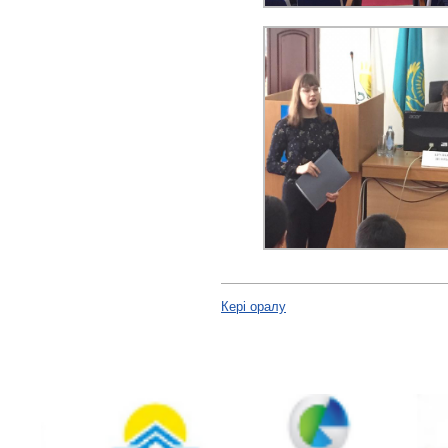
Кері оралу