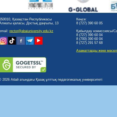
050010, Қазақстан Республикасы
Кеңсе:
Алматы қаласы, Достық даңғылы, 13
8 (727) 390 60 05
email:
rector@abaiuniversity.edu.kz
Қабылдау комиссиясы/Cal
8 (727) 390 60 04
8 (700) 390 60 04
8 (727) 291 57 68
Азаматтарды жеке мәсел
© 2026 Абай атындағы Қазақ ұлттық педагогикалық университеті