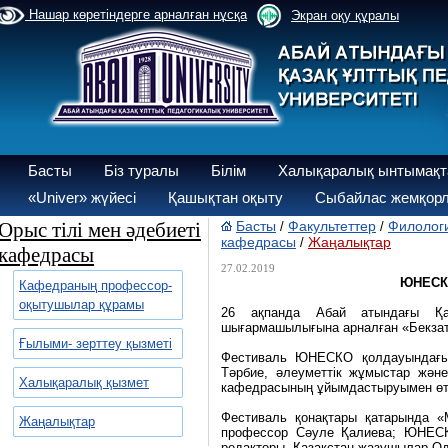
Нашар көретіндерге арналған нұсқа
Экран оқу құралы
Басты
Біз туралы
Білім
Халықаралық ынтымақт
«Univer» жүйесі
Қашықтан оқыту
Сыбайлас жемқорл
Орыс тілі мен әдебиеті
Басты
Факультеттер
Филологи
/
/
кафедрасы
Жаңалықтар
/
кафедрасы
27.02.2019
ЮНЕСКО
Кафедраның профессор-
оқытушылар құрамы
26 ақпанда Абай атындағы Қаз
шығармашылығына арналған «Бекзат т
Ғылыми- зерттеу қызметі
Фестиваль ЮНЕСКО қолдауындағы 
Тәрбие, әлеуметтік жұмыстар және
Халықаралық қызмет
кафедрасының ұйымдастыруымен өтт
Фестиваль қонақтары қатарында «
Жаңалықтар
профессор Сәуле Қалиева; ЮНЕСКО
редакторы, Қазақстан жазушылар О