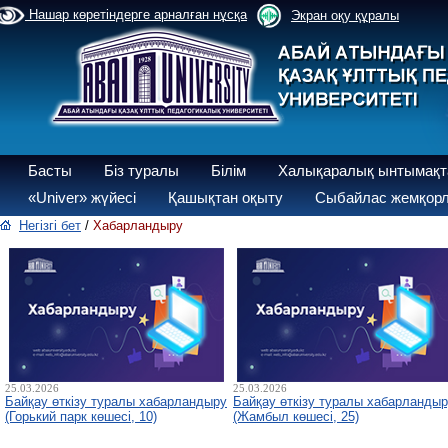
Нашар көретіндерге арналған нұсқа
Экран оқу құралы
Басты
Біз туралы
Білім
Халықаралық ынтымақт
«Univer» жүйесі
Қашықтан оқыту
Сыбайлас жемқорл
Негізгі бет
/
Хабарландыру
25.03.2026
25.03.2026
Байқау өткізу туралы хабарландыру
Байқау өткізу туралы хабарланды
(Горький парк көшесі, 10)
(Жамбыл көшесі, 25)