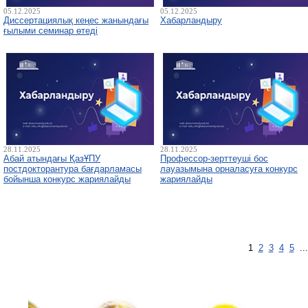
05.12.2025
05.12.2025
Диссертациялық кеңес жанындағы
Хабарландыру
ғылыми семинар өтеді
28.11.2025
28.11.2025
Абай атындағы ҚазҰПУ
Профессор-зерттеуші бос
постдокторантура бағдарламасы
лауазымына орналасуға конкурс
бойынша конкурс жариялайды
жариялайды
1
2
3
4
5
..