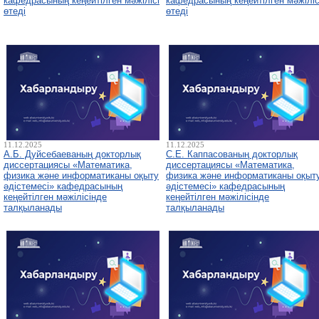
кафедрасының кеңейтілген мәжілісі
кафедрасының кеңейтілген мәжіліс
өтеді
өтеді
11.12.2025
11.12.2025
А.Б. Дуйсебаеваның докторлық
С.Е. Каппасованың докторлық
диссертациясы «Математика,
диссертациясы «Математика,
физика және информатиканы оқыту
физика және информатиканы оқыт
әдістемесі» кафедрасының
әдістемесі» кафедрасының
кеңейтілген мәжілісінде
кеңейтілген мәжілісінде
талқыланады
талқыланады