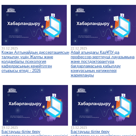
31.12.2025
22.12.2025
Қожан Алтынайдың диссертациясын
Абай атындағы ҚазҰПУ-да
талқылау үшін Жалпы және
профессор-зерттеуші лауазымына
қолданбалы психология
және постдокторантура
кафедрасының кеңейтілген
бағдарламасына қабылдау
отырысы өтеді - 2026
конкурсының нәтижелері
жарияланды
19.12.2025
15.12.2025
Бастауыш білім беру
Бастауыш білім беру