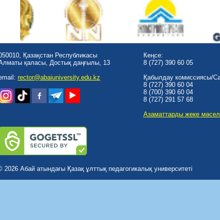
050010, Қазақстан Республикасы
Кеңсе:
Алматы қаласы, Достық даңғылы, 13
8 (727) 390 60 05
email:
rector@abaiuniversity.edu.kz
Қабылдау комиссиясы/Cal
8 (727) 390 60 04
8 (700) 390 60 04
8 (727) 291 57 68
Азаматтарды жеке мәсел
© 2026 Абай атындағы Қазақ ұлттық педагогикалық университеті