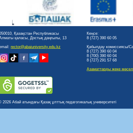
050010, Қазақстан Республикасы
Кеңсе:
Алматы қаласы, Достық даңғылы, 13
8 (727) 390 60 05
email:
rector@abaiuniversity.edu.kz
Қабылдау комиссиясы/Cal
8 (727) 390 60 04
8 (700) 390 60 04
8 (727) 291 57 68
Азаматтарды жеке мәсел
© 2026 Абай атындағы Қазақ ұлттық педагогикалық университеті