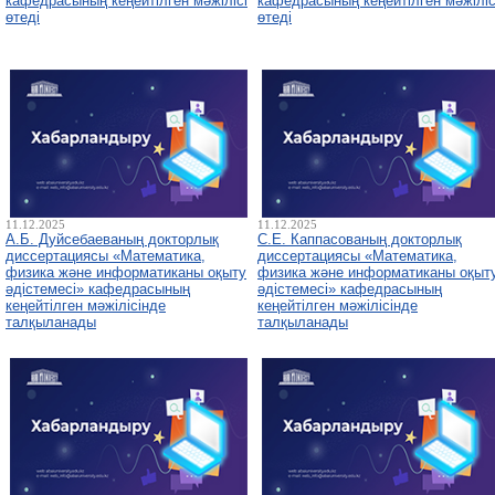
кафедрасының кеңейтілген мәжілісі
кафедрасының кеңейтілген мәжіліс
өтеді
өтеді
11.12.2025
11.12.2025
А.Б. Дуйсебаеваның докторлық
С.Е. Каппасованың докторлық
диссертациясы «Математика,
диссертациясы «Математика,
физика және информатиканы оқыту
физика және информатиканы оқыт
әдістемесі» кафедрасының
әдістемесі» кафедрасының
кеңейтілген мәжілісінде
кеңейтілген мәжілісінде
талқыланады
талқыланады