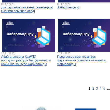
05.12.2025
05.12.2025
Диссертациялық кеңес жанындағы
Хабарландыру
ғылыми семинар өтеді
28.11.2025
28.11.2025
Абай атындағы ҚазҰПУ
Профессор-зерттеуші бос
постдокторантура бағдарламасы
лауазымына орналасуға конкурс
бойынша конкурс жариялайды
жариялайды
1
2
3
4
5
..