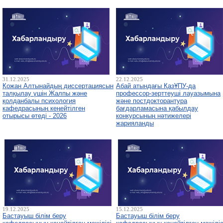
31.12.2025
22.12.2025
Қожан Алтынайдың диссертациясын
Абай атындағы ҚазҰПУ-да
талқылау үшін Жалпы және
профессор-зерттеуші лауазымына
қолданбалы психология
және постдокторантура
кафедрасының кеңейтілген
бағдарламасына қабылдау
отырысы өтеді - 2026
конкурсының нәтижелері
жарияланды
19.12.2025
15.12.2025
Бастауыш білім беру
Бастауыш білім беру