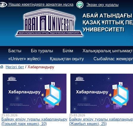
Нашар көретіндерге арналған нұсқа
Экран оқу құралы
Басты
Біз туралы
Білім
Халықаралық ынтымақт
«Univer» жүйесі
Қашықтан оқыту
Сыбайлас жемқорл
Негізгі бет
/
Хабарландыру
25.03.2026
25.03.2026
Байқау өткізу туралы хабарландыру
Байқау өткізу туралы хабарланды
(Горький парк көшесі, 10)
(Жамбыл көшесі, 25)