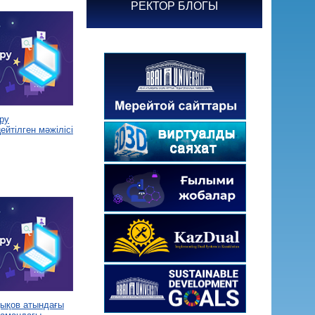
РЕКТОР БЛОГЫ
ру
йтілген мәжілісі
дықов атындағы