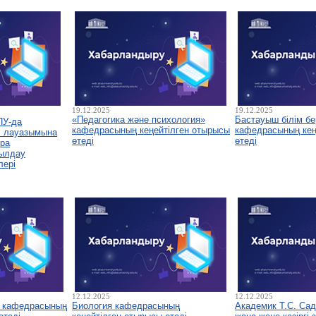
19.12.2025
19.12.2025
«Педагогика және психология»
Бастауыш білім бе
ПУ-да
кафедрасының кеңейтілген отырысы
кафедрасының кеңе
і лауазымына
өтеді
өтеді
ура
былдау
лері
12.12.2025
12.12.2025
у кафедрасының
Биология кафедрасының
Академик Т.С. Са