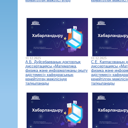
кеңейтілген мәжілісі өтеді
кеңейтілген мәжілісі 
11.12.2025
11.12.2025
А.Б. Дуйсебаеваның докторлық
С.Е. Каппасованың 
диссертациясы «Математика,
диссертациясы «Мат
физика және информатиканы оқыту
физика және информ
әдістемесі» кафедрасының
әдістемесі» кафедр
кеңейтілген мәжілісінде
кеңейтілген мәжілісі
талқыланады
талқыланады