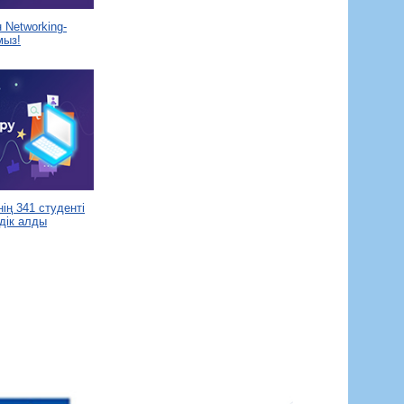
Networking-
мыз!
ің 341 студенті
дік алды