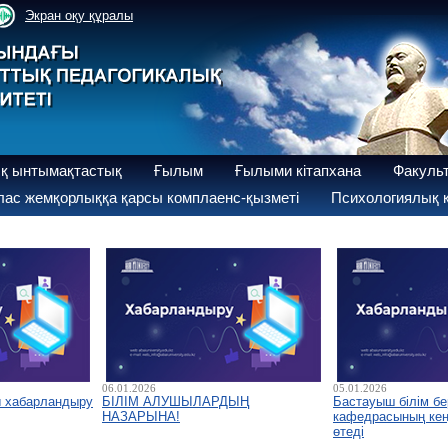
Экран оқу құралы
қ ынтымақтастық
Ғылым
Ғылыми кітапхана
Факуль
ас жемқорлыққа қарсы комплаенс-қызметі
Психологиялық қ
06.01.2026
05.01.2026
ы хабарландыру
БІЛІМ АЛУШЫЛАРДЫҢ
Бастауыш білім бе
НАЗАРЫНА!
кафедрасының кеңе
өтеді