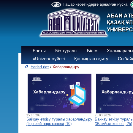
Нашар көретіндерге арналған нұсқа
Басты
Біз туралы
Білім
Халықаралы
«Univer» жүйесі
Қашықтан оқыту
Сыбайл
Негізгі бет
/
Хабарландыру
25.03.2026
25.03.2026
Байқау өткізу туралы хабарландыру
Байқау өткізу турал
(Горький парк көшесі, 10)
(Жамбыл көшесі, 25)