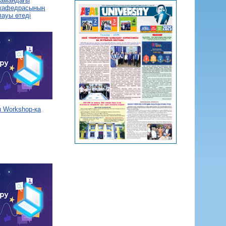
 замандағы
 кафедрасының
лауы өтеді
 Workshop-қа