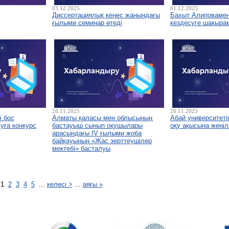
03.12.2025
01.12.2025
Диссертациялық кеңес жанындағы
Бахыт Алиповамен 
ғылыми семинар өтеді
кездесуге шақыра
28.11.2025
26.11.2025
і бос
Алматы қаласы мен облысының
Абай университетін
уға конкурс
бастауыш сынып оқушылары
оқу ақысына жеңіл
арасындағы IV ғылыми жоба
байқауының «Жас зерттеушілер
мектебі» басталуы
1
2
3
4
5
...
келесі >
...
аяғы »