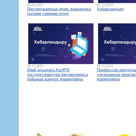
05.12.2025
05.12.2025
Диссертациялық кеңес жанындағы
Хабарландыру
ғылыми семинар өтеді
28.11.2025
28.11.2025
Абай атындағы ҚазҰПУ
Профессор-зерттеуш
постдокторантура бағдарламасы
лауазымына орналас
бойынша конкурс жариялайды
жариялайды