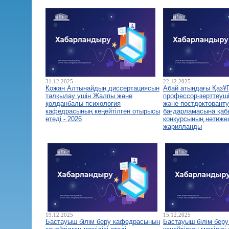
31.12.2025
22.12.2025
Қожан Алтынайдың диссертациясын
Абай атындағы ҚазҰ
талқылау үшін Жалпы және
профессор-зерттеуш
қолданбалы психология
және постдокторант
кафедрасының кеңейтілген отырысы
бағдарламасына қа
өтеді - 2026
конкурсының нәтиже
жарияланды
19.12.2025
15.12.2025
Бастауыш білім беру кафедрасының
Бастауыш білім бер