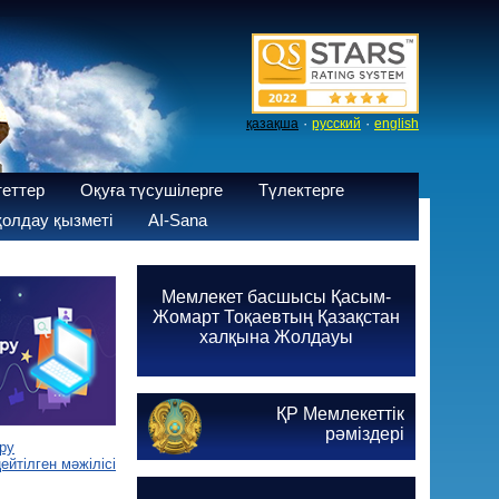
·
·
қазақша
русский
english
теттер
Оқуға түсушілерге
Түлектерге
олдау қызметі
AI-Sana
Мемлекет басшысы Қасым-
Жомарт Тоқаевтың Қазақстан
халқына Жолдауы
ҚР Мемлекеттік
рәміздері
ру
йтілген мәжілісі