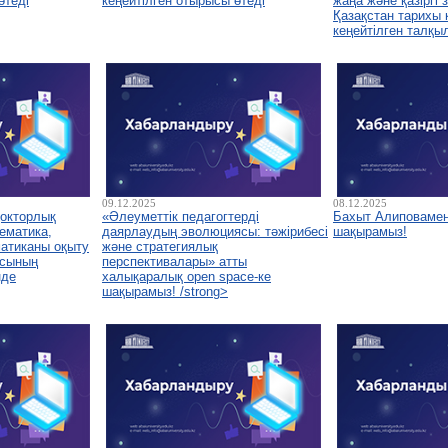
өтеді
кеңейтілген отырысы өтеді
жаңа және қазіргі
Қазақстан тарихы
кеңейтілген талқы
09.12.2025
08.12.2025
докторлық
«Әлеуметтік педагогтерді
Бахыт Алиповамен
ематика,
даярлаудың эволюциясы: тәжірибесі
шақырамыз!
атиканы оқыту
және стратегиялық
асының
перспективалары» атты
нде
халықаралық open space-ке
шақырамыз! /strong>