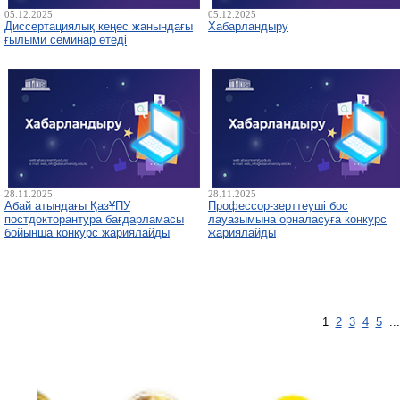
05.12.2025
05.12.2025
Диссертациялық кеңес жанындағы
Хабарландыру
ғылыми семинар өтеді
28.11.2025
28.11.2025
Абай атындағы ҚазҰПУ
Профессор-зерттеуші бос
постдокторантура бағдарламасы
лауазымына орналасуға конкурс
бойынша конкурс жариялайды
жариялайды
1
2
3
4
5
..