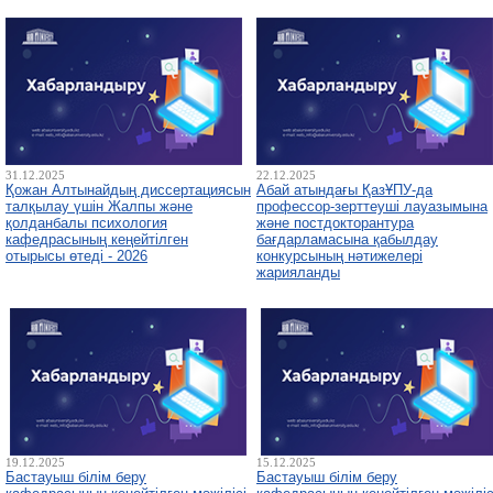
31.12.2025
22.12.2025
Қожан Алтынайдың диссертациясын
Абай атындағы ҚазҰПУ-да
талқылау үшін Жалпы және
профессор-зерттеуші лауазымына
қолданбалы психология
және постдокторантура
кафедрасының кеңейтілген
бағдарламасына қабылдау
отырысы өтеді - 2026
конкурсының нәтижелері
жарияланды
19.12.2025
15.12.2025
Бастауыш білім беру
Бастауыш білім беру