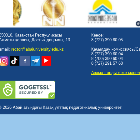
050010, Қазақстан Республикасы
Кеңсе:
Алматы қаласы, Достық даңғылы, 13
8 (727) 390 60 05
email:
rector@abaiuniversity.edu.kz
Қабылдау комиссиясы/Cal
8 (727) 390 60 04
8 (700) 390 60 04
8 (727) 291 57 68
Азаматтарды жеке мәсел
© 2026 Абай атындағы Қазақ ұлттық педагогикалық университеті