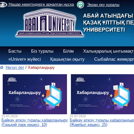
Нашар көретіндерге арналған нұсқа
Экран оқу құралы
Басты
Біз туралы
Білім
Халықаралық ынтымақт
«Univer» жүйесі
Қашықтан оқыту
Сыбайлас жемқорл
Негізгі бет
/
Хабарландыру
25.03.2026
25.03.2026
Байқау өткізу туралы хабарландыру
Байқау өткізу туралы хабарланды
(Горький парк көшесі, 10)
(Жамбыл көшесі, 25)