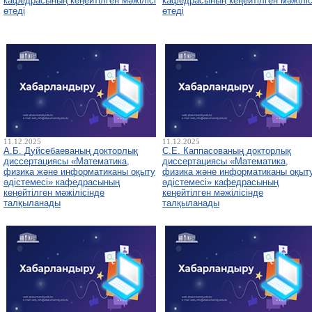
кафедрасының кеңейтілген мәжілісі
кафедрасының кеңейтілген мәжіліс
өтеді
өтеді
11.12.2025
11.12.2025
А.Б. Дуйсебаеваның докторлық
С.Е. Каппасованың докторлық
диссертациясы «Математика,
диссертациясы «Математика,
физика және информатиканы оқыту
физика және информатиканы оқыт
әдістемесі» кафедрасының
әдістемесі» кафедрасының
кеңейтілген мәжілісінде
кеңейтілген мәжілісінде
талқыланады
талқыланады