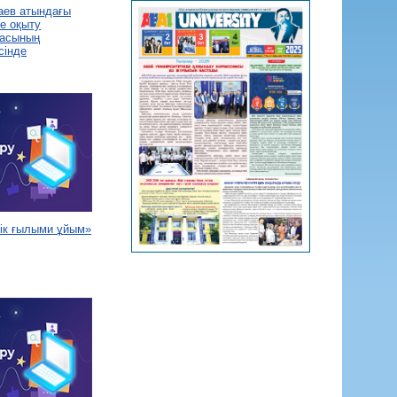
аев атындағы
не оқыту
расының
сінде
тік ғылыми ұйым»