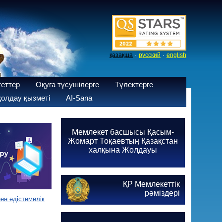
·
·
қазақша
русский
english
теттер
Оқуға түсушілерге
Түлектерге
олдау қызметі
AI-Sana
Мемлекет басшысы Қасым-
Жомарт Тоқаевтың Қазақстан
халқына Жолдауы
ҚР Мемлекеттік
рәміздері
нен әдістемелік