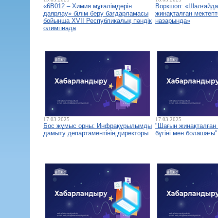
«6B012 – Химия мұғалімдерін
Воркшоп: «Шалғайда
даярлау» білім беру бағдарламасы
жинақталған мектепт
бойынша XVII Республикалық пәндік
назарында»
олимпиада
17.03.2025
17.03.2025
Бос жұмыс орны: Инфрақұрылымды
"Шағын жинақталған 
дамыту департаментінің директоры
бүгіні мен болашағы