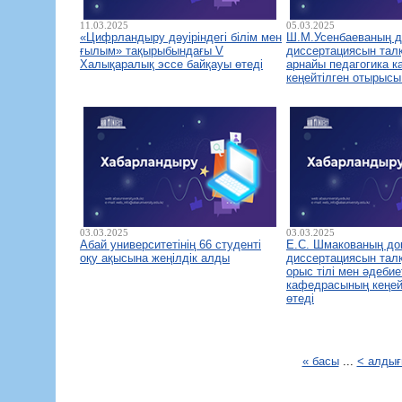
11.03.2025
05.03.2025
«Цифрландыру дәуіріндегі білім мен
Ш.М.Усенбаеваның д
ғылым» тақырыбындағы V
диссертациясын тал
Халықаралық эссе байқауы өтеді
арнайы педагогика 
кеңейтілген отырысы
03.03.2025
03.03.2025
Абай университетінің 66 студенті
Е.С. Шмакованың до
оқу ақысына жеңілдік алды
диссертациясын тал
орыс тілі мен әдебие
кафедрасының кеңей
өтеді
« басы
...
< алды