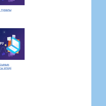
ы туралы
асының
сы өтеді