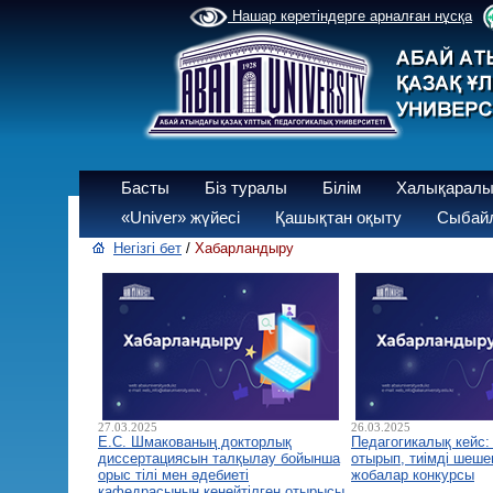
Нашар көретіндерге арналған нұсқа
Басты
Біз туралы
Білім
Халықаралы
«Univer» жүйесі
Қашықтан оқыту
Сыбайл
Негізгі бет
/
Хабарландыру
27.03.2025
26.03.2025
Е.С. Шмакованың докторлық
Педагогикалық кейс: 
диссертациясын талқылау бойынша
отырып, тиімді шешем
орыс тілі мен әдебиеті
жобалар конкурсы
кафедрасының кеңейтілген отырысы