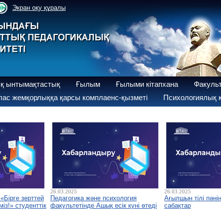
Экран оқу құралы
қ ынтымақтастық
Ғылым
Ғылыми кітапхана
Факуль
ас жемқорлыққа қарсы комплаенс-қызметі
Психологиялық қ
26.03.2025
26.03.2025
«Бірге зерттей
Педагогика және психология
Ағылшын тілі пәні
із!» студенттік
факультетінде Ашық есік күні өтеді
сабақтар