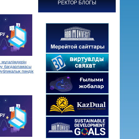
РЕКТОР БЛОГЫ
 мұғалімдерін
ру бағдарламасы
убликалық пәндік