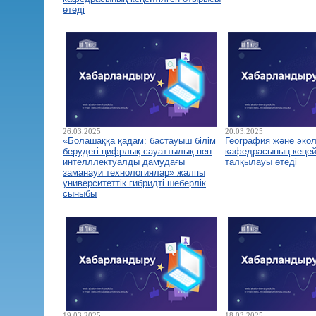
өтеді
26.03.2025
20.03.2025
«Болашаққа қадам: бастауыш білім
География және экол
берудегі цифрлық сауаттылық пен
кафедрасының кеңей
интелллектуалды дамудағы
талқылауы өтеді
заманауи технологиялар» жалпы
университеттік гибридті шеберлік
сыныбы
19.03.2025
18.03.2025