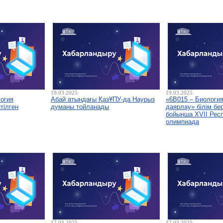
19.03.2025
19.03.2025
огия
Абай атындағы ҚазҰПУ-да Наурыз
«6B015 – Биология
тілген
думаны тойланады
даярлау» білім бе
бойынша XVII Респ
олимпиада
17.03.2025
17.03.2025