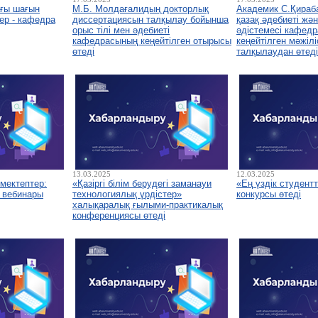
ғы шағын
М.Б. Молдағалидың докторлық
Академик С.Қираб
ер - кафедра
диссертациясын талқылау бойынша
қазақ әдебиеті жә
орыс тілі мен әдебиеті
әдістемесі кафед
кафедрасының кеңейтілген отырысы
кеңейтілген мәжілі
өтеді
талқылаудан өтеді
13.03.2025
12.03.2025
мектептер:
«Қазіргі білім берудегі заманауи
«Ең үздік студент
" вебинары
технологиялық үрдістер»
конкурсы өтеді
халықаралық ғылыми-практикалық
конференциясы өтеді