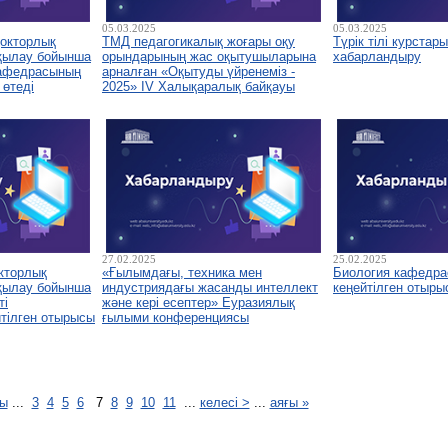
05.03.2025
05.03.2025
окторлық
ТМД педагогикалық жоғары оқу
Түрік тілі курстар
қылау бойынша
орындарының жас оқытушыларына
хабарландыру
кафедрасының
арналған «Оқытуды үйренеміз -
 өтеді
2025» IV Халықаралық байқауы
27.02.2025
25.02.2025
кторлық
«Ғылымдағы, техника мен
Биология кафедр
қылау бойынша
индустриядағы жасанды интеллект
кеңейтілген отыры
ті
және кері есептер» Еуразиялық
тілген отырысы
ғылыми конференциясы
ғы
...
3
4
5
6
7
8
9
10
11
...
келесі >
...
аяғы »