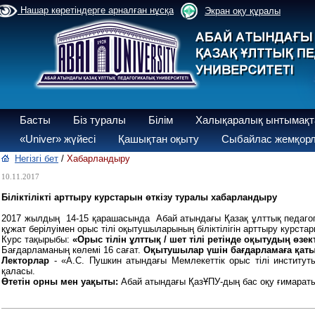
Нашар көретіндерге арналған нұсқа
Экран оқу құралы
Басты
Біз туралы
Білім
Халықаралық ынтымақт
«Univer» жүйесі
Қашықтан оқыту
Сыбайлас жемқорл
Негізгі бет
/
Хабарландыру
10.11.2017
Біліктілікті арттыру курстарын өткізу туралы хабарландыру
2017 жылдың 14-15 қарашасында Абай атындағы Қазақ ұлттық педагогика
құжат берілуімен орыс тілі оқытушыларының біліктілігін арттыру курстары
Курс тақырыбы:
«Орыс тілін ұлттық / шет тілі ретінде оқытудың өзек
Бағдарламаның көлемі 16 сағат.
Оқытушылар үшін бағдарламаға қатыс
Лекторлар
- «А.С. Пушкин атындағы Мемлекеттік орыс тілі институт
қаласы.
Өтетін орны мен уақыты:
Абай атындағы ҚазҰПУ-дың бас оқу ғимараты, 