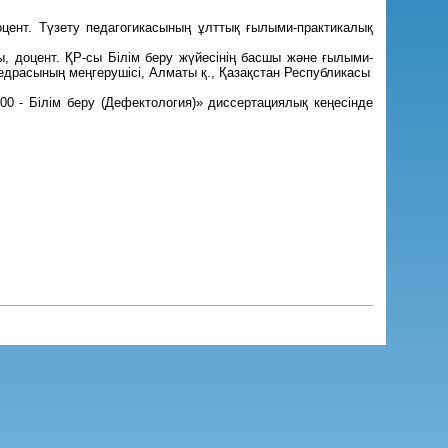
цент. Түзету педагогикасының ұлттық ғылыми-практикалық
, доцент. ҚР-сы Білім беру жүйесінің басшы және ғылыми-
федрасының меңгерушісі, Алматы қ., Қазақстан Республикасы
0 - Білім беру (Дефектология)» диссертациялық кеңесінде