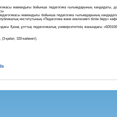
огикасы мамандығы бойынша педагогика ғылымдарының кандидаты, до
асы
у педагогикасы мамандығы бойынша педагогика ғылымдарының кандидаты
республикалық институтының «Педагогика және инклюзивті білім беру» ка
дағы Қазақ ұлттық педагогикалық университетінің жанындағы «6D01000
(3-қабат, 320-кабинет).
ба