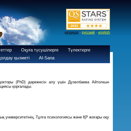
·
·
қазақша
русский
english
теттер
Оқуға түсушілерге
Түлектерге
олдау қызметі
AI-Sana
окторы (РhD) дәрежесін алу үшін Дузелбаева Айтолкын
циясы қорғалады.
ық университетінің, Тұлға психологиясы және ҚР жоғары оқу