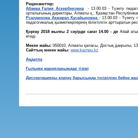
Рецензенттер:
Абаева Ғалия Аскербековна
- 13.00.03 - Түзету педаг
орталығының директоры, Алматы қ., Қазақстан Республик
Рсалдинова Ақмарал Құсайыновна
- 13.00.03 - Түзет
педагогикалық қызметкерлерінің біліктілігін арттыратын 
Қорғау 2018 жылғы 2
сәуірде сағат 14.00 - де
Абай атын
өтеді.
Мекен жайы:
050010, Алматы қаласы, Достық даңғылы, 13, 
Сайттың мекен жайы:
www.kaznpu.kz
Аңдатпа
Ғылыми жарияланымдар тізімі
Диссертацияны қорғау барысында түсірілген бейне жаз