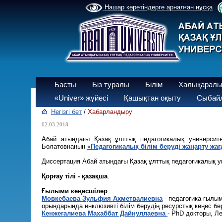
Нашар көретіндерге арналған нұсқа
Басты
Біз туралы
Білім
Халықаралы
«Univer» жүйесі
Қашықтан оқыту
Сыбайл
Негізгі бет
/
Хабарландыру
02.03.2018
Абай атындағы Қазақ ұлттық педагогикалық универси
Болатовнаның
«Педагогикалық білім беруді жаңарту ж
Диссертация Абай атындағы Қазақ ұлттық педагогикалық у
Қорғау тілі - қазақша
.
Ғылыми кеңесшілер
:
Мовкебаева Зульфия Ахметвалиевна
- педагогика ғылы
орындарында инклюзивті білім берудің ресурстық кеңес бе
Кенжегалиева Махаббат Дайнуллаевна
- PhD докторы, Ле