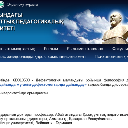
Экран оқу құралы
қ ынтымақтастық
Ғылым
Ғылыми кітапхана
Факуль
ас жемқорлыққа қарсы комплаенс-қызметі
Психологиялық қ
тетінде, 6D010500 - Дефектология мамандығы бойынша философия д
ағдайында мұғалім-дефектологтарды дайындау»
тақырыбында диссерта
ниверситетінде орындалған.
мдарының докторы, профессор, Абай атындағы Қазақ ұлттық педагогикал
ру орталығының директоры, Алматы қ., Қазақстан Республикасы.
йпциг университеті, Лейпциг қ., Германия.